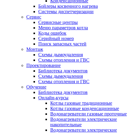
Конденсационные
Бойлеры косвенного нагрева
Системы диспетчеризации
Сервис
Сервисные центры
Меню параметров котла
Коды ошибок
Серийный номер
Поиск запасных частей
Монтаж
Схемы дымоудаления
Схемы отопления и ГВС
Проектирование
Библиотека документов
Схемы дымоудаления
Схемы отопления и ГВС
Обучение
Библиотека документов
Онлайн-курсы
Котлы газовые традиционные
Котлы газовые конденсационные
Водонагреватели газовые проточные
Водонагреватели электрические
накопительные
Водонагреватели электрические