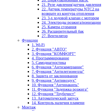
20. Циркуляционный насос
21. Реле давления/датчик давления
22. Датчик температуры NTC2 на
возврате из контура отопления
23. 3-х ходовой клапан с мотором
24. Электроды розжига/ионизации
25. Камера сгорания
26. Расширительный бак
27. Вентилятор
Функции
1. Wi-Fi
2. Функция "АВТО"
3. Функция "КОМФОРТ"
4. Программирование
5. Самодиагностика
6. Функция "Антизамерзание"
7. Функция "Антилегионелла"
8. Защита от заклинивания
9. Функция "Антивоздух"
10. Функция "Антинакипь"
11. Функция "Задержка розжига"
12. Функция "Трубочист"
13. Автоматический запуск
14. Контроль наличия пламени
Монтаж