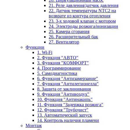
20. Циркуляционный насос
21. Реле давления/датчик давления
22. Датчик температуры NTC2 на
возврате из контура отопления
23. 3-х ходовой клапан с мотором
24. Электроды розжига/ионизации
25. Камера сгорания
26. Расширительный бак
27. Вентилятор
Функции
1. Wi-Fi
2. Функция "АВТО"
3. Функция "КОМФОРТ"
4. Программирование
5. Самодиагностика
6. Функция "Антизамерзание"
7. Функция "Антилегионелла"
8. Защита от заклинивания
9. Функция "Антивоздух"
10. Функция "Антинакипь"
11. Функция "Задержка розжига"
12. Функция "Трубочист"
13. Автоматический запуск
14. Контроль наличия пламени
Монтаж