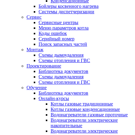
Конденсационные
Бойлеры косвенного нагрева
Системы диспетчеризации
Сервис
Сервисные центры
Меню параметров котла
Коды ошибок
Серийный номер
Поиск запасных частей
Монтаж
Схемы дымоудаления
Схемы отопления и ГВС
Проектирование
Библиотека документов
Схемы дымоудаления
Схемы отопления и ГВС
Обучение
Библиотека документов
Онлайн-курсы
Котлы газовые традиционные
Котлы газовые конденсационные
Водонагреватели газовые проточные
Водонагреватели электрические
накопительные
Водонагреватели электрические