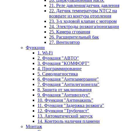
20. Циркуляционный насос
21. Реле давления/датчик давления
22. Датчик температуры NTC2 на
возврате из контура отопления
23. 3-х ходовой клапан с мотором
24. Электроды розжига/ионизации
25. Камера сгорания
26. Расширительный бак
27. Вентилятор
Функции
1. Wi-Fi
2. Функция "АВТО"
3. Функция "КОМФОРТ"
4. Программирование
5. Самодиагностика
6. Функция "Антизамерзание"
7. Функция "Антилегионелла"
8. Защита от заклинивания
9. Функция "Антивоздух"
10. Функция "Антинакипь"
11. Функция "Задержка розжига"
12. Функция "Трубочист"
13. Автоматический запуск
14. Контроль наличия пламени
Монтаж