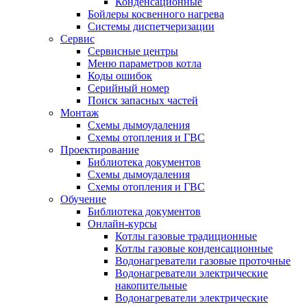
Конденсационные
Бойлеры косвенного нагрева
Системы диспетчеризации
Сервис
Сервисные центры
Меню параметров котла
Коды ошибок
Серийный номер
Поиск запасных частей
Монтаж
Схемы дымоудаления
Схемы отопления и ГВС
Проектирование
Библиотека документов
Схемы дымоудаления
Схемы отопления и ГВС
Обучение
Библиотека документов
Онлайн-курсы
Котлы газовые традиционные
Котлы газовые конденсационные
Водонагреватели газовые проточные
Водонагреватели электрические
накопительные
Водонагреватели электрические