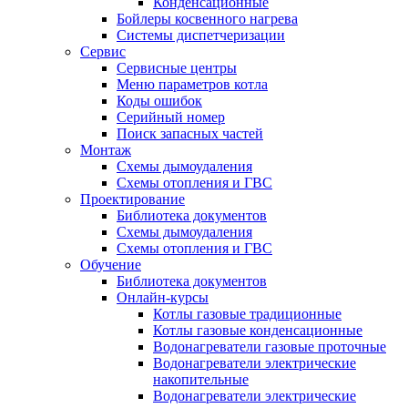
Конденсационные
Бойлеры косвенного нагрева
Системы диспетчеризации
Сервис
Сервисные центры
Меню параметров котла
Коды ошибок
Серийный номер
Поиск запасных частей
Монтаж
Схемы дымоудаления
Схемы отопления и ГВС
Проектирование
Библиотека документов
Схемы дымоудаления
Схемы отопления и ГВС
Обучение
Библиотека документов
Онлайн-курсы
Котлы газовые традиционные
Котлы газовые конденсационные
Водонагреватели газовые проточные
Водонагреватели электрические
накопительные
Водонагреватели электрические