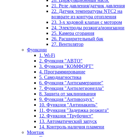
20. Циркуляционный насос
21. Реле давления/датчик давления
22. Датчик температуры NTC2 на
возврате из контура отопления
23. 3-х ходовой клапан с мотором
24. Электроды розжига/ионизации
25. Камера сгорания
26. Расширительный бак
27. Вентилятор
Функции
1. Wi-Fi
2. Функция "АВТО"
3. Функция "КОМФОРТ"
4. Программирование
5. Самодиагностика
6. Функция "Антизамерзание"
7. Функция "Антилегионелла"
8. Защита от заклинивания
9. Функция "Антивоздух"
10. Функция "Антинакипь"
11. Функция "Задержка розжига"
12. Функция "Трубочист"
13. Автоматический запуск
14. Контроль наличия пламени
Монтаж