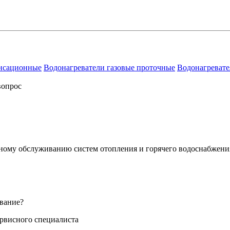
енсационные
Водонагреватели газовые проточные
Водонагревате
вопрос
сному обслуживанию систем отопления и горячего водоснабжени
вание?
ервисного специалиста