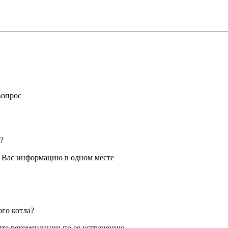
вопрос
?
я Вас информацию в одном месте
ого котла?
те рекомендации по ее устранению