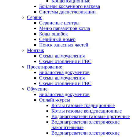
Конденсационные
Бойлеры косвенного нагрева
Системы диспетчеризации
Сервис
Сервисные центры
Меню параметров котла
Коды ошибок
Серийный номер
Поиск запасных частей
Монтаж
Схемы дымоудаления
Схемы отопления и ГВС
Проектирование
Библиотека документов
Схемы дымоудаления
Схемы отопления и ГВС
Обучение
Библиотека документов
Онлайн-курсы
Котлы газовые традиционные
Котлы газовые конденсационные
Водонагреватели газовые проточные
Водонагреватели электрические
накопительные
Водонагреватели электрические