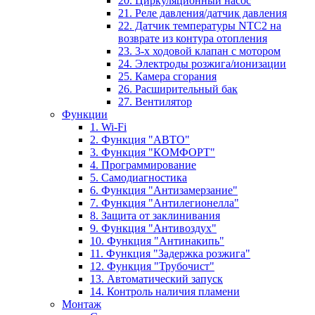
20. Циркуляционный насос
21. Реле давления/датчик давления
22. Датчик температуры NTC2 на
возврате из контура отопления
23. 3-х ходовой клапан с мотором
24. Электроды розжига/ионизации
25. Камера сгорания
26. Расширительный бак
27. Вентилятор
Функции
1. Wi-Fi
2. Функция "АВТО"
3. Функция "КОМФОРТ"
4. Программирование
5. Самодиагностика
6. Функция "Антизамерзание"
7. Функция "Антилегионелла"
8. Защита от заклинивания
9. Функция "Антивоздух"
10. Функция "Антинакипь"
11. Функция "Задержка розжига"
12. Функция "Трубочист"
13. Автоматический запуск
14. Контроль наличия пламени
Монтаж