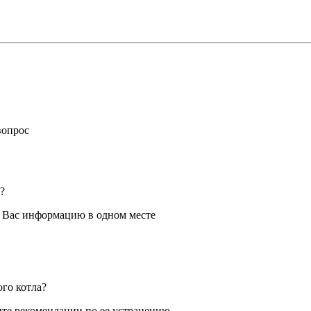
вопрос
?
я Вас информацию в одном месте
ого котла?
те рекомендации по ее устранению