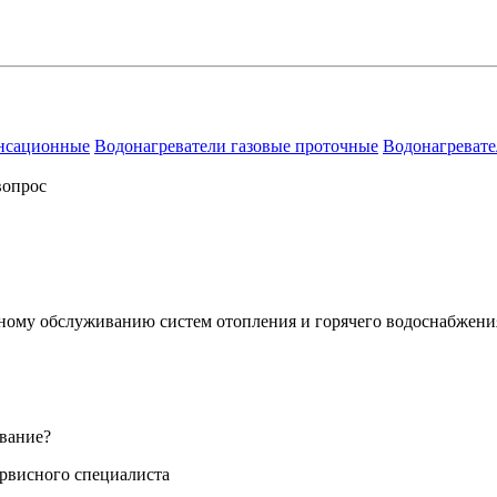
енсационные
Водонагреватели газовые проточные
Водонагревате
вопрос
сному обслуживанию систем отопления и горячего водоснабжени
вание?
ервисного специалиста