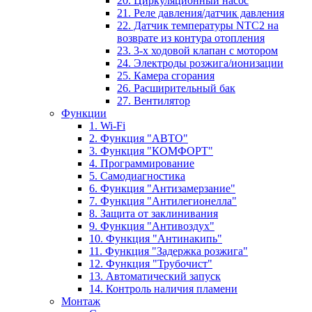
20. Циркуляционный насос
21. Реле давления/датчик давления
22. Датчик температуры NTC2 на
возврате из контура отопления
23. 3-х ходовой клапан с мотором
24. Электроды розжига/ионизации
25. Камера сгорания
26. Расширительный бак
27. Вентилятор
Функции
1. Wi-Fi
2. Функция "АВТО"
3. Функция "КОМФОРТ"
4. Программирование
5. Самодиагностика
6. Функция "Антизамерзание"
7. Функция "Антилегионелла"
8. Защита от заклинивания
9. Функция "Антивоздух"
10. Функция "Антинакипь"
11. Функция "Задержка розжига"
12. Функция "Трубочист"
13. Автоматический запуск
14. Контроль наличия пламени
Монтаж