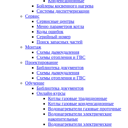
Конденсационные
Бойлеры косвенного нагрева
Системы диспетчеризации
Сервис
Сервисные центры
Меню параметров котла
Коды ошибок
Серийный номер
Поиск запасных частей
Монтаж
Схемы дымоудаления
Схемы отопления и ГВС
Проектирование
Библиотека документов
Схемы дымоудаления
Схемы отопления и ГВС
Обучение
Библиотека документов
Онлайн-курсы
Котлы газовые традиционные
Котлы газовые конденсационные
Водонагреватели газовые проточные
Водонагреватели электрические
накопительные
Водонагреватели электрические