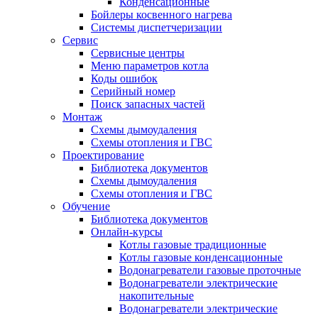
Конденсационные
Бойлеры косвенного нагрева
Системы диспетчеризации
Сервис
Сервисные центры
Меню параметров котла
Коды ошибок
Серийный номер
Поиск запасных частей
Монтаж
Схемы дымоудаления
Схемы отопления и ГВС
Проектирование
Библиотека документов
Схемы дымоудаления
Схемы отопления и ГВС
Обучение
Библиотека документов
Онлайн-курсы
Котлы газовые традиционные
Котлы газовые конденсационные
Водонагреватели газовые проточные
Водонагреватели электрические
накопительные
Водонагреватели электрические