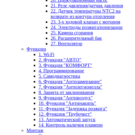
20. Циркуляционный насос
21. Реле давления/датчик давления
22. Датчик температуры NTC2 на
возврате из контура отопления
23. 3-х ходовой клапан с мотором
24. Электроды розжига/ионизации
25. Камера сгорания
26. Расширительный бак
27. Вентилятор
Функции
1. Wi-Fi
2. Функция "АВТО"
3. Функция "КОМФОРТ"
4. Программирование
5. Самодиагностика
6. Функция "Антизамерзание"
7. Функция "Антилегионелла"
8. Защита от заклинивания
9. Функция "Антивоздух"
10. Функция "Антинакипь"
11. Функция "Задержка розжига"
12. Функция "Трубочист"
13. Автоматический запуск
14. Контроль наличия пламени
Монтаж