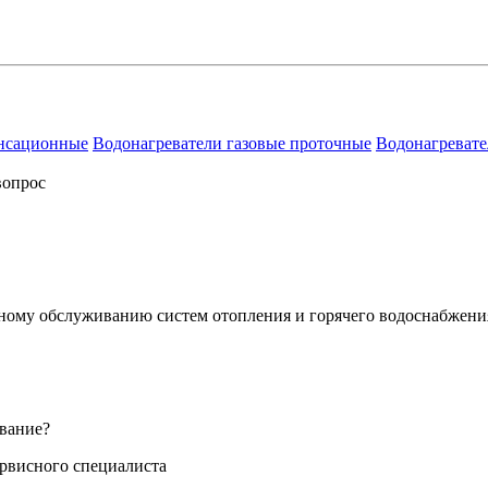
енсационные
Водонагреватели газовые проточные
Водонагревате
вопрос
сному обслуживанию систем отопления и горячего водоснабжени
вание?
ервисного специалиста