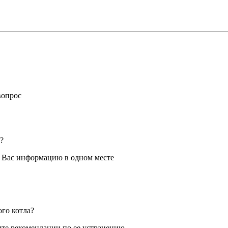
вопрос
?
я Вас информацию в одном месте
ого котла?
те рекомендации по ее устранению