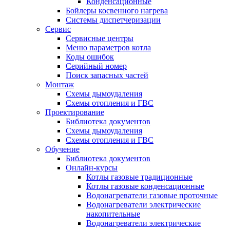
Конденсационные
Бойлеры косвенного нагрева
Системы диспетчеризации
Сервис
Сервисные центры
Меню параметров котла
Коды ошибок
Серийный номер
Поиск запасных частей
Монтаж
Схемы дымоудаления
Схемы отопления и ГВС
Проектирование
Библиотека документов
Схемы дымоудаления
Схемы отопления и ГВС
Обучение
Библиотека документов
Онлайн-курсы
Котлы газовые традиционные
Котлы газовые конденсационные
Водонагреватели газовые проточные
Водонагреватели электрические
накопительные
Водонагреватели электрические