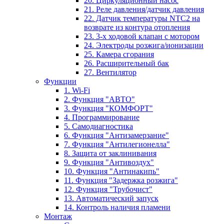
20. Циркуляционный насос
21. Реле давления/датчик давления
22. Датчик температуры NTC2 на
возврате из контура отопления
23. 3-х ходовой клапан с мотором
24. Электроды розжига/ионизации
25. Камера сгорания
26. Расширительный бак
27. Вентилятор
Функции
1. Wi-Fi
2. Функция "АВТО"
3. Функция "КОМФОРТ"
4. Программирование
5. Самодиагностика
6. Функция "Антизамерзание"
7. Функция "Антилегионелла"
8. Защита от заклинивания
9. Функция "Антивоздух"
10. Функция "Антинакипь"
11. Функция "Задержка розжига"
12. Функция "Трубочист"
13. Автоматический запуск
14. Контроль наличия пламени
Монтаж