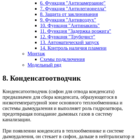
6. Функция "Антизамерзание"
7. Функция "Антилегионелла"
8. Защита от заклинивания
9. Функция "Антивоздух"
10. Функция "Антинакипь"
11. Функция "Задержка розжига"
12. Функция "Трубочист"
13. Автоматический запуск
14. Контроль наличия пламени
Монтаж
Схемы подключения
Модельный ряд
8. Конденсатоотводчик
Конденсатоотводчик (сифон для отвода конденсата)
предназначен для сбора конденсата, образующегося в
низкотемпературной зоне основного теплообменника и
системы дымоудаления и выполняет роль гидрозатвора,
предотвращая попадание дымовых газов в систему
канализации.
При появлении конденсата в теплообменнике и системе
дымоудаления, он стекает в сифон, дальше в нейтрализатор и