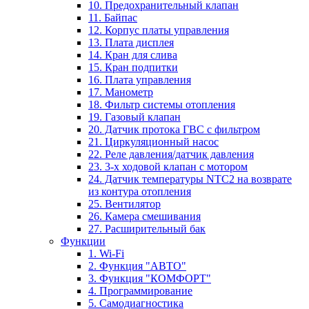
10. Предохранительный клапан
11. Байпас
12. Корпус платы управления
13. Плата дисплея
14. Кран для слива
15. Кран подпитки
16. Плата управления
17. Манометр
18. Фильтр системы отопления
19. Газовый клапан
20. Датчик протока ГВС с фильтром
21. Циркуляционный насос
22. Реле давления/датчик давления
23. 3-х ходовой клапан с мотором
24. Датчик температуры NTC2 на возврате
из контура отопления
25. Вентилятор
26. Камера смешивания
27. Расширительный бак
Функции
1. Wi-Fi
2. Функция "АВТО"
3. Функция "КОМФОРТ"
4. Программирование
5. Самодиагностика