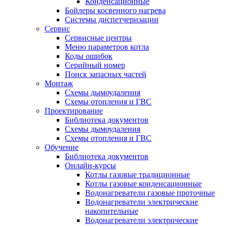
Конденсационные
Бойлеры косвенного нагрева
Системы диспетчеризации
Сервис
Сервисные центры
Меню параметров котла
Коды ошибок
Серийный номер
Поиск запасных частей
Монтаж
Схемы дымоудаления
Схемы отопления и ГВС
Проектирование
Библиотека документов
Схемы дымоудаления
Схемы отопления и ГВС
Обучение
Библиотека документов
Онлайн-курсы
Котлы газовые традиционные
Котлы газовые конденсационные
Водонагреватели газовые проточные
Водонагреватели электрические
накопительные
Водонагреватели электрические