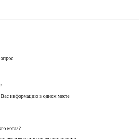
вопрос
?
я Вас информацию в одном месте
ого котла?
те рекомендации по ее устранению