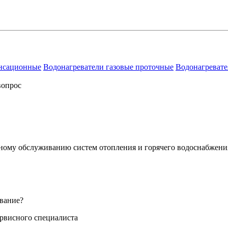
енсационные
Водонагреватели газовые проточные
Водонагревате
вопрос
сному обслуживанию систем отопления и горячего водоснабжени
вание?
ервисного специалиста