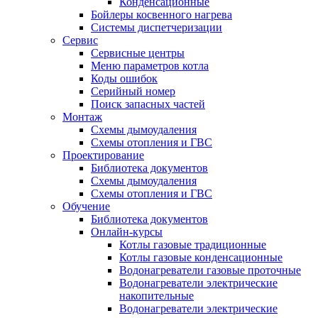
Конденсационные
Бойлеры косвенного нагрева
Системы диспетчеризации
Сервис
Сервисные центры
Меню параметров котла
Коды ошибок
Серийный номер
Поиск запасных частей
Монтаж
Схемы дымоудаления
Схемы отопления и ГВС
Проектирование
Библиотека документов
Схемы дымоудаления
Схемы отопления и ГВС
Обучение
Библиотека документов
Онлайн-курсы
Котлы газовые традиционные
Котлы газовые конденсационные
Водонагреватели газовые проточные
Водонагреватели электрические
накопительные
Водонагреватели электрические