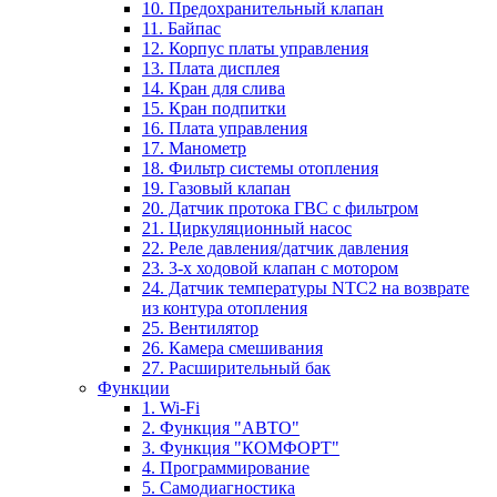
10. Предохранительный клапан
11. Байпас
12. Корпус платы управления
13. Плата дисплея
14. Кран для слива
15. Кран подпитки
16. Плата управления
17. Манометр
18. Фильтр системы отопления
19. Газовый клапан
20. Датчик протока ГВС с фильтром
21. Циркуляционный насос
22. Реле давления/датчик давления
23. 3-х ходовой клапан с мотором
24. Датчик температуры NTC2 на возврате
из контура отопления
25. Вентилятор
26. Камера смешивания
27. Расширительный бак
Функции
1. Wi-Fi
2. Функция "АВТО"
3. Функция "КОМФОРТ"
4. Программирование
5. Самодиагностика