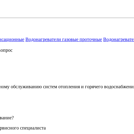
енсационные
Водонагреватели газовые проточные
Водонагревате
вопрос
сному обслуживанию систем отопления и горячего водоснабжени
вание?
ервисного специалиста