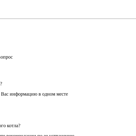
вопрос
?
я Вас информацию в одном месте
ого котла?
те рекомендации по ее устранению