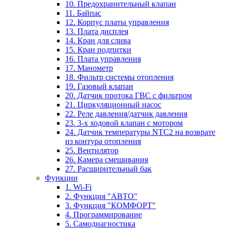
10. Предохранительный клапан
11. Байпас
12. Корпус платы управления
13. Плата дисплея
14. Кран для слива
15. Кран подпитки
16. Плата управления
17. Манометр
18. Фильтр системы отопления
19. Газовый клапан
20. Датчик протока ГВС с фильтром
21. Циркуляционный насос
22. Реле давления/датчик давления
23. 3-х ходовой клапан с мотором
24. Датчик температуры NTC2 на возврате
из контура отопления
25. Вентилятор
26. Камера смешивания
27. Расширительный бак
Функции
1. Wi-Fi
2. Функция "АВТО"
3. Функция "КОМФОРТ"
4. Программирование
5. Самодиагностика