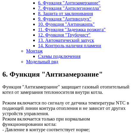
6. Функция "Антизамерзание"
7. Функция "Антилегионелла"
8. Защита от заклинивания
9. Функция "Антивоздух"
10. Функция "Антинакипь"
11. Функция "Задержка розжига"
12. Функция "Трубочист"
13. Автоматический запуск
14. Контроль наличия пламени
Монтаж
Схемы подключения
Модельный ряд
6. Функция "Антизамерзание"
Функция "Антизамерзание" защищает газовый отопительный
котел от замерзания теплоносителя внутри котла.
Режим включается по сигналу от датчика температуры NTC в
подающей линии контура отопления и не зависит от других
устройств управления.
Режим включается только при нормальном
функционировании котла:
- Давление в контуре соответствует норме;