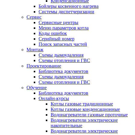
Конденсационные
Бойлеры косвенного нагрева
Системы диспетчеризации
Сервис
Сервисные центры
Меню параметров котла
Коды ошибок
Серийный номер
Поиск запасных частей
Монтаж
Схемы дымоудаления
Схемы отопления и ГВС
Проектирование
Библиотека документов
Схемы дымоудаления
Схемы отопления и ГВС
Обучение
Библиотека документов
Онлайн-курсы
Котлы газовые традиционные
Котлы газовые конденсационные
Водонагреватели газовые проточные
Водонагреватели электрические
накопительные
Водонагреватели электрические