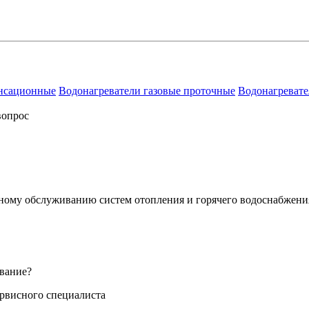
енсационные
Водонагреватели газовые проточные
Водонагревате
вопрос
сному обслуживанию систем отопления и горячего водоснабжени
вание?
ервисного специалиста