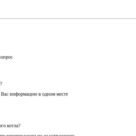
вопрос
?
я Вас информацию в одном месте
ого котла?
те рекомендации по ее устранению