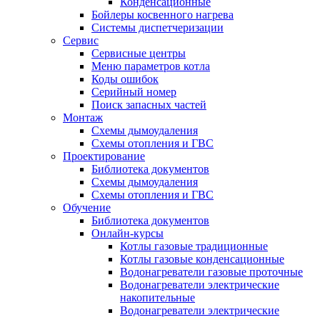
Конденсационные
Бойлеры косвенного нагрева
Системы диспетчеризации
Сервис
Сервисные центры
Меню параметров котла
Коды ошибок
Серийный номер
Поиск запасных частей
Монтаж
Схемы дымоудаления
Схемы отопления и ГВС
Проектирование
Библиотека документов
Схемы дымоудаления
Схемы отопления и ГВС
Обучение
Библиотека документов
Онлайн-курсы
Котлы газовые традиционные
Котлы газовые конденсационные
Водонагреватели газовые проточные
Водонагреватели электрические
накопительные
Водонагреватели электрические