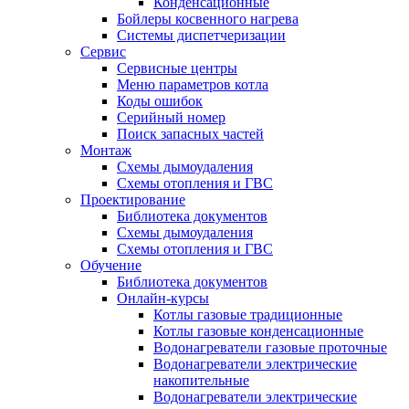
Конденсационные
Бойлеры косвенного нагрева
Системы диспетчеризации
Сервис
Сервисные центры
Меню параметров котла
Коды ошибок
Серийный номер
Поиск запасных частей
Монтаж
Схемы дымоудаления
Схемы отопления и ГВС
Проектирование
Библиотека документов
Схемы дымоудаления
Схемы отопления и ГВС
Обучение
Библиотека документов
Онлайн-курсы
Котлы газовые традиционные
Котлы газовые конденсационные
Водонагреватели газовые проточные
Водонагреватели электрические
накопительные
Водонагреватели электрические