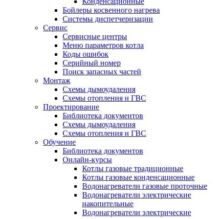
Конденсационные
Бойлеры косвенного нагрева
Системы диспетчеризации
Сервис
Сервисные центры
Меню параметров котла
Коды ошибок
Серийный номер
Поиск запасных частей
Монтаж
Схемы дымоудаления
Схемы отопления и ГВС
Проектирование
Библиотека документов
Схемы дымоудаления
Схемы отопления и ГВС
Обучение
Библиотека документов
Онлайн-курсы
Котлы газовые традиционные
Котлы газовые конденсационные
Водонагреватели газовые проточные
Водонагреватели электрические
накопительные
Водонагреватели электрические