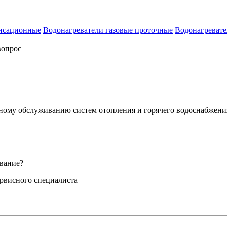
енсационные
Водонагреватели газовые проточные
Водонагревате
вопрос
сному обслуживанию систем отопления и горячего водоснабжени
вание?
ервисного специалиста