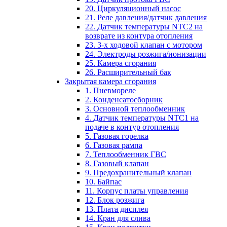
20. Циркуляционный насос
21. Реле давления/датчик давления
22. Датчик температуры NTC2 на
возврате из контура отопления
23. 3-х ходовой клапан с мотором
24. Электроды розжига/ионизации
25. Камера сгорания
26. Расширительный бак
Закрытая камера сгорания
1. Пневмореле
2. Конденсатосборник
3. Основной теплообменник
4. Датчик температуры NTC1 на
подаче в контур отопления
5. Газовая горелка
6. Газовая рампа
7. Теплообменник ГВС
8. Газовый клапан
9. Предохранительный клапан
10. Байпас
11. Корпус платы управления
12. Блок розжига
13. Плата дисплея
14. Кран для слива