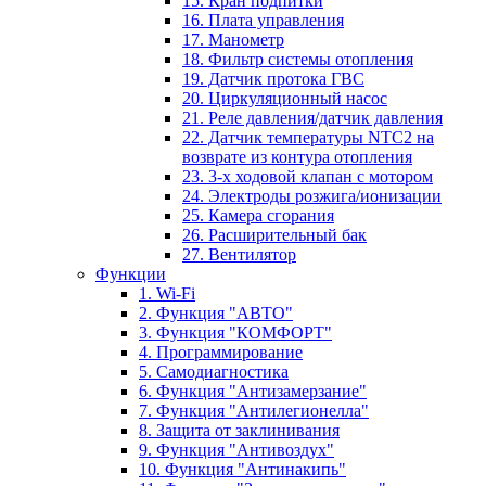
15. Кран подпитки
16. Плата управления
17. Манометр
18. Фильтр системы отопления
19. Датчик протока ГВС
20. Циркуляционный насос
21. Реле давления/датчик давления
22. Датчик температуры NTC2 на
возврате из контура отопления
23. 3-х ходовой клапан с мотором
24. Электроды розжига/ионизации
25. Камера сгорания
26. Расширительный бак
27. Вентилятор
Функции
1. Wi-Fi
2. Функция "АВТО"
3. Функция "КОМФОРТ"
4. Программирование
5. Самодиагностика
6. Функция "Антизамерзание"
7. Функция "Антилегионелла"
8. Защита от заклинивания
9. Функция "Антивоздух"
10. Функция "Антинакипь"