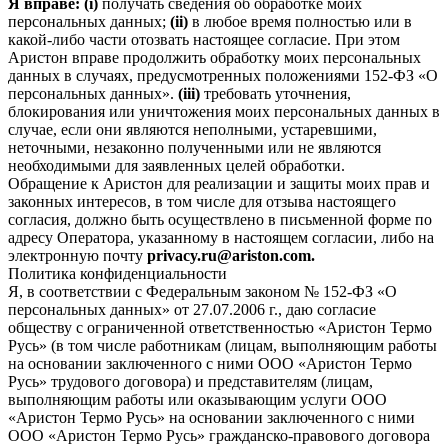
Я вправе: (i)
получать сведения об обработке моих
персональных данных;
(ii)
в любое время полностью или в
какой-либо части отозвать настоящее согласие. При этом
Аристон вправе продолжить обработку моих персональных
данных в случаях, предусмотренных положениями 152-ФЗ «О
персональных данных».
(iii)
требовать уточнения,
блокирования или уничтожения моих персональных данных в
случае, если они являются неполными, устаревшими,
неточными, незаконно полученными или не являются
необходимыми для заявленных целей обработки.
Обращение к Аристон для реализации и защиты моих прав и
законных интересов, в том числе для отзыва настоящего
согласия, должно быть осуществлено в письменной форме по
адресу Оператора, указанному в настоящем согласии, либо на
электронную почту
privacy.ru@ariston.com.
Политика конфиденциальности
Я, в соответствии с Федеральным законом № 152-ФЗ «О
персональных данных» от 27.07.2006 г., даю согласие
обществу с ограниченной ответственностью «Аристон Термо
Русь» (в том числе работникам (лицам, выполняющим работы
на основании заключенного с ними ООО «Аристон Термо
Русь» трудового договора) и представителям (лицам,
выполняющим работы или оказывающим услуги ООО
«Аристон Термо Русь» на основании заключенного с ними
ООО «Аристон Термо Русь» гражданско-правового договора