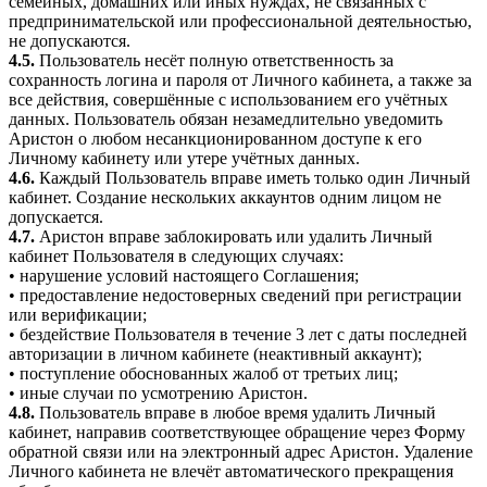
семейных, домашних или иных нуждах, не связанных с
предпринимательской или профессиональной деятельностью,
не допускаются.
4.5.
Пользователь несёт полную ответственность за
сохранность логина и пароля от Личного кабинета, а также за
все действия, совершённые с использованием его учётных
данных. Пользователь обязан незамедлительно уведомить
Аристон о любом несанкционированном доступе к его
Личному кабинету или утере учётных данных.
4.6.
Каждый Пользователь вправе иметь только один Личный
кабинет. Создание нескольких аккаунтов одним лицом не
допускается.
4.7.
Аристон вправе заблокировать или удалить Личный
кабинет Пользователя в следующих случаях:
• нарушение условий настоящего Соглашения;
• предоставление недостоверных сведений при регистрации
или верификации;
• бездействие Пользователя в течение 3 лет с даты последней
авторизации в личном кабинете (неактивный аккаунт);
• поступление обоснованных жалоб от третьих лиц;
• иные случаи по усмотрению Аристон.
4.8.
Пользователь вправе в любое время удалить Личный
кабинет, направив соответствующее обращение через Форму
обратной связи или на электронный адрес Аристон. Удаление
Личного кабинета не влечёт автоматического прекращения