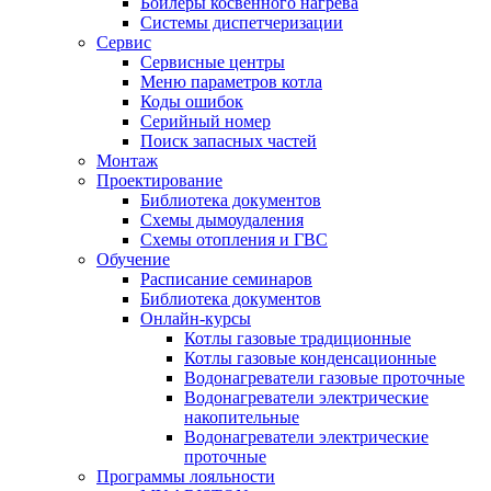
Бойлеры косвенного нагрева
Системы диспетчеризации
Сервис
Сервисные центры
Меню параметров котла
Коды ошибок
Серийный номер
Поиск запасных частей
Монтаж
Проектирование
Библиотека документов
Схемы дымоудаления
Схемы отопления и ГВС
Обучение
Расписание семинаров
Библиотека документов
Онлайн-курсы
Котлы газовые традиционные
Котлы газовые конденсационные
Водонагреватели газовые проточные
Водонагреватели электрические
накопительные
Водонагреватели электрические
проточные
Программы лояльности