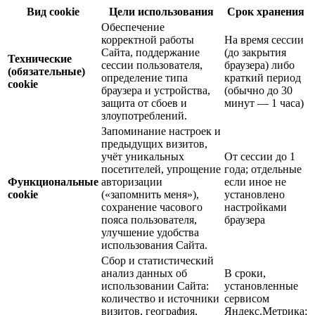
Вид cookie
Цели использования
Срок хранения
Обеспечение
корректной работы
На время сессии
Сайта, поддержание
(до закрытия
Технические
сессии пользователя,
браузера) либо
(обязательные)
определение типа
краткий период
cookie
браузера и устройства,
(обычно до 30
защита от сбоев и
минут — 1 часа)
злоупотреблений.
Запоминание настроек и
предыдущих визитов,
учёт уникальных
От сессии до 1
посетителей, упрощение
года; отдельные
Функциональные
авторизации
если иное не
cookie
(«запомнить меня»),
установлено
сохранение часового
настройками
пояса пользователя,
браузера
улучшение удобства
использования Сайта.
Сбор и статистический
анализ данных об
В сроки,
использовании Сайта:
установленные
количество и источники
сервисом
визитов, география,
Яндекс.Метрика;