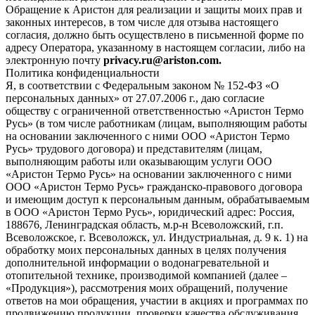
Обращение к Аристон для реализации и защиты моих прав и
законных интересов, в том числе для отзыва настоящего
согласия, должно быть осуществлено в письменной форме по
адресу Оператора, указанному в настоящем согласии, либо на
электронную почту
privacy.ru@ariston.com.
Политика конфиденциальности
Я, в соответствии с Федеральным законом № 152-ФЗ «О
персональных данных» от 27.07.2006 г., даю согласие
обществу с ограниченной ответственностью «Аристон Термо
Русь» (в том числе работникам (лицам, выполняющим работы
на основании заключенного с ними ООО «Аристон Термо
Русь» трудового договора) и представителям (лицам,
выполняющим работы или оказывающим услуги ООО
«Аристон Термо Русь» на основании заключенного с ними
ООО «Аристон Термо Русь» гражданско-правового договора
и имеющим доступ к персональным данным, обрабатываемым
в ООО «Аристон Термо Русь», юридический адрес: Россия,
188676, Ленинградская область, м.р-н Всеволожский, г.п.
Всеволожское, г. Всеволожск, ул. Индустриальная, д. 9 к. 1) на
обработку моих персональных данных в целях получения
дополнительной информации о водонагревательной и
отопительной технике, производимой компанией (далее –
«Продукция»), рассмотрения моих обращений, получение
ответов на мои обращения, участии в акциях и программах по
продвижению продукции, проверки качества обслуживания,