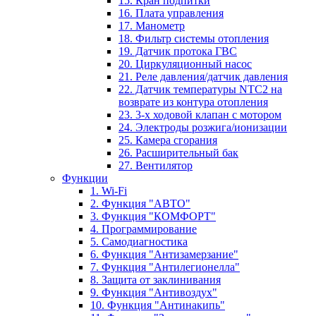
15. Кран подпитки
16. Плата управления
17. Манометр
18. Фильтр системы отопления
19. Датчик протока ГВС
20. Циркуляционный насос
21. Реле давления/датчик давления
22. Датчик температуры NTC2 на
возврате из контура отопления
23. 3-х ходовой клапан с мотором
24. Электроды розжига/ионизации
25. Камера сгорания
26. Расширительный бак
27. Вентилятор
Функции
1. Wi-Fi
2. Функция "АВТО"
3. Функция "КОМФОРТ"
4. Программирование
5. Самодиагностика
6. Функция "Антизамерзание"
7. Функция "Антилегионелла"
8. Защита от заклинивания
9. Функция "Антивоздух"
10. Функция "Антинакипь"