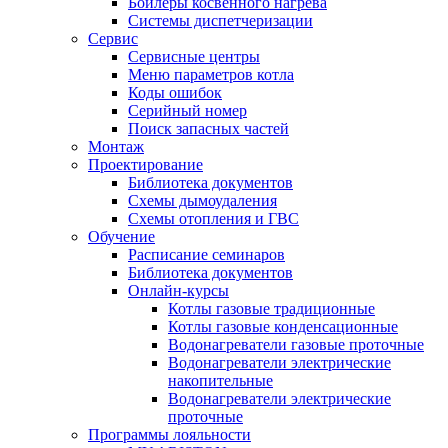
Бойлеры косвенного нагрева
Системы диспетчеризации
Сервис
Сервисные центры
Меню параметров котла
Коды ошибок
Серийный номер
Поиск запасных частей
Монтаж
Проектирование
Библиотека документов
Схемы дымоудаления
Схемы отопления и ГВС
Обучение
Расписание семинаров
Библиотека документов
Онлайн-курсы
Котлы газовые традиционные
Котлы газовые конденсационные
Водонагреватели газовые проточные
Водонагреватели электрические
накопительные
Водонагреватели электрические
проточные
Программы лояльности