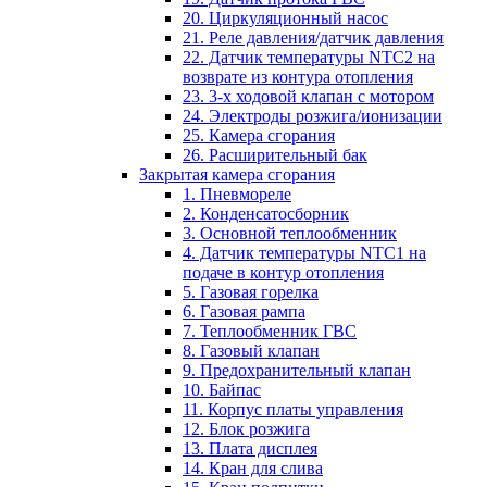
20. Циркуляционный насос
21. Реле давления/датчик давления
22. Датчик температуры NTC2 на
возврате из контура отопления
23. 3-х ходовой клапан с мотором
24. Электроды розжига/ионизации
25. Камера сгорания
26. Расширительный бак
Закрытая камера сгорания
1. Пневмореле
2. Конденсатосборник
3. Основной теплообменник
4. Датчик температуры NTC1 на
подаче в контур отопления
5. Газовая горелка
6. Газовая рампа
7. Теплообменник ГВС
8. Газовый клапан
9. Предохранительный клапан
10. Байпас
11. Корпус платы управления
12. Блок розжига
13. Плата дисплея
14. Кран для слива