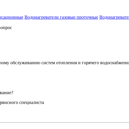
енсационные
Водонагреватели газовые проточные
Водонагревате
вопрос
сному обслуживанию систем отопления и горячего водоснабжени
вание?
ервисного специалиста