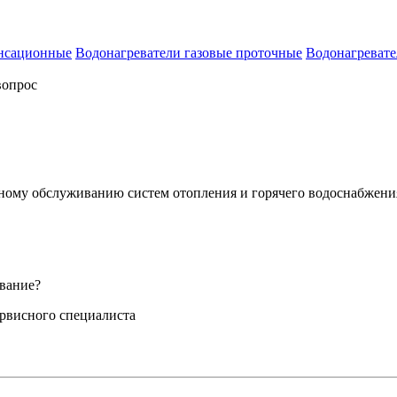
енсационные
Водонагреватели газовые проточные
Водонагревате
вопрос
сному обслуживанию систем отопления и горячего водоснабжени
вание?
ервисного специалиста