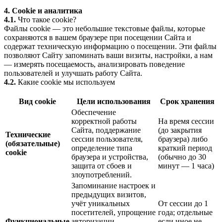
4. Cookie и аналитика
4.1.
Что такое cookie?
Файлы cookie — это небольшие текстовые файлы, которые
сохраняются в вашем браузере при посещении Сайта и
содержат техническую информацию о посещении. Эти файлы
позволяют Сайту запоминать ваши визиты, настройки, а нам
— измерять посещаемость, анализировать поведение
пользователей и улучшать работу Сайта.
4.2.
Какие cookie мы используем
Вид cookie
Цели использования
Срок хранения
Обеспечение
корректной работы
На время сессии
Сайта, поддержание
(до закрытия
Технические
сессии пользователя,
браузера) либо
(обязательные)
определение типа
краткий период
cookie
браузера и устройства,
(обычно до 30
защита от сбоев и
минут — 1 часа)
злоупотреблений.
Запоминание настроек и
предыдущих визитов,
учёт уникальных
От сессии до 1
посетителей, упрощение
года; отдельные
Функциональные
авторизации
если иное не