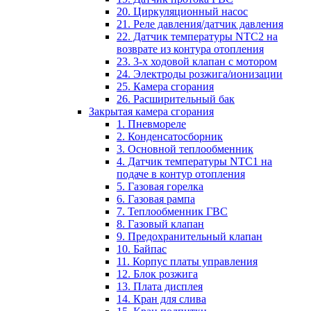
20. Циркуляционный насос
21. Реле давления/датчик давления
22. Датчик температуры NTC2 на
возврате из контура отопления
23. 3-х ходовой клапан с мотором
24. Электроды розжига/ионизации
25. Камера сгорания
26. Расширительный бак
Закрытая камера сгорания
1. Пневмореле
2. Конденсатосборник
3. Основной теплообменник
4. Датчик температуры NTC1 на
подаче в контур отопления
5. Газовая горелка
6. Газовая рампа
7. Теплообменник ГВС
8. Газовый клапан
9. Предохранительный клапан
10. Байпас
11. Корпус платы управления
12. Блок розжига
13. Плата дисплея
14. Кран для слива