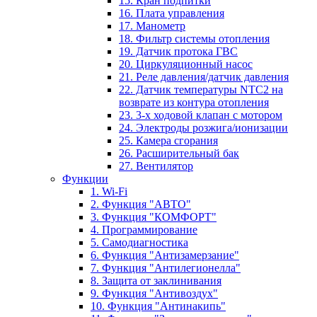
15. Кран подпитки
16. Плата управления
17. Манометр
18. Фильтр системы отопления
19. Датчик протока ГВС
20. Циркуляционный насос
21. Реле давления/датчик давления
22. Датчик температуры NTC2 на
возврате из контура отопления
23. 3-х ходовой клапан с мотором
24. Электроды розжига/ионизации
25. Камера сгорания
26. Расширительный бак
27. Вентилятор
Функции
1. Wi-Fi
2. Функция "АВТО"
3. Функция "КОМФОРТ"
4. Программирование
5. Самодиагностика
6. Функция "Антизамерзание"
7. Функция "Антилегионелла"
8. Защита от заклинивания
9. Функция "Антивоздух"
10. Функция "Антинакипь"