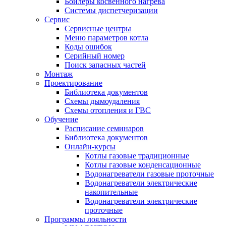
Бойлеры косвенного нагрева
Системы диспетчеризации
Сервис
Сервисные центры
Меню параметров котла
Коды ошибок
Серийный номер
Поиск запасных частей
Монтаж
Проектирование
Библиотека документов
Схемы дымоудаления
Схемы отопления и ГВС
Обучение
Расписание семинаров
Библиотека документов
Онлайн-курсы
Котлы газовые традиционные
Котлы газовые конденсационные
Водонагреватели газовые проточные
Водонагреватели электрические
накопительные
Водонагреватели электрические
проточные
Программы лояльности