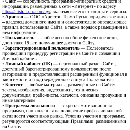
•
Сайт
— совокупность программно-аппаратных средств и
информации, размещённых в сети «Интернет» по адресу
https://ariston-pro.com/by/
, включая все его страницы и сервисы.
•
Аристон
— ООО «Аристон Термо Русь», юридическое лицо
– владелец доменного имени и самостоятельно определяющее
правила использования Сайта, а также порядок размещения на
нем информации.
•
Пользователь
— любое дееспособное физическое лицо,
достигшее 18 лет, получившее доступ к Сайту.
•
Зарегистрированный пользователь
— Пользователь,
прошедший процедуру регистрации на Сайте и создавший
Личный кабинет.
•
Личный кабинет (ЛК)
— персональный раздел Сайта,
доступный Зарегистрированному пользователю после
авторизации и предоставляющий расширенный функционал в
зависимости от подтверждённого статуса Пользователя.
•
Контент
— любые материалы, размещённые на Сайте:
тексты, изображения, видеозаписи, техническая
документация, прайс-листы, каталоги, описания продукции и
иные материалы.
•
Программа лояльности
— закрытая мотивационная
программа, направленная на поощрение профессиональной
активности участников рынка. Условия участия в программе,
регулируются соответствующими Правилами, размещёнными
на Сайте.