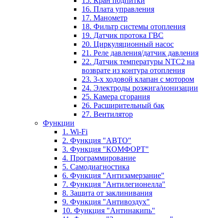
15. Кран подпитки
16. Плата управления
17. Манометр
18. Фильтр системы отопления
19. Датчик протока ГВС
20. Циркуляционный насос
21. Реле давления/датчик давления
22. Датчик температуры NTC2 на
возврате из контура отопления
23. 3-х ходовой клапан с мотором
24. Электроды розжига/ионизации
25. Камера сгорания
26. Расширительный бак
27. Вентилятор
Функции
1. Wi-Fi
2. Функция "АВТО"
3. Функция "КОМФОРТ"
4. Программирование
5. Самодиагностика
6. Функция "Антизамерзание"
7. Функция "Антилегионелла"
8. Защита от заклинивания
9. Функция "Антивоздух"
10. Функция "Антинакипь"