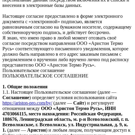
внесения в электронные базы данных.
Настоящее согласие предоставлено в форме электронного
документа с «электронной» подписью, является
равнозначным согласию на бумажном носителе, содержащему
собственноручную подпись, и действует бессрочно.
Я знаю, что имею право в любой момент отозвать своё
согласие посредством направления ООО «Аристон Термо
Русь» соответствующего письменного уведомления, которое
должно быть направлено в его адрес заказным письмом с
уведомлением о вручении либо вручено лично под расписку
представителю ООО «Аристон Термо Русь».
Пользовательское соглашение
ПОЛЬЗОВАТЕЛЬСКОЕ СОГЛАШЕНИЕ
1. Общие положения
1.1. Настоящее Пользовательское соглашение (далее —
Соглашение
) определяет условия использования сайта
https://ariston-pro.com/by/
(далее —
Сайт
) и регулирует
отношения между
ООО «Аристон Термо Русь», ИНН
4703066115, место нахождения: Российская Федерация,
188676, Ленинградская область, м. р-н Всеволожский, г. п.
Всеволожское, г. Всеволожск, ул. Индустриальная, д. 9, к.
1.
(далее —
Аристон
) и любым лицом, получающим доступ к