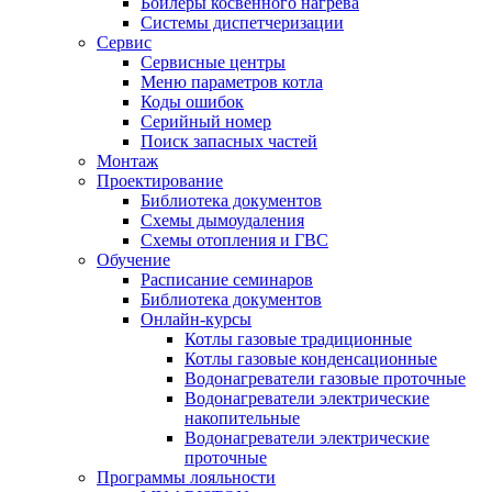
Бойлеры косвенного нагрева
Системы диспетчеризации
Сервис
Сервисные центры
Меню параметров котла
Коды ошибок
Серийный номер
Поиск запасных частей
Монтаж
Проектирование
Библиотека документов
Схемы дымоудаления
Схемы отопления и ГВС
Обучение
Расписание семинаров
Библиотека документов
Онлайн-курсы
Котлы газовые традиционные
Котлы газовые конденсационные
Водонагреватели газовые проточные
Водонагреватели электрические
накопительные
Водонагреватели электрические
проточные
Программы лояльности