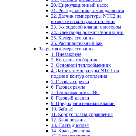
20. Циркуляционный насос
21. Реле давления/датчик давления
22. Датчик температуры NTC2 на
возврате из контура отопления
23. 3-х ходовой клапан с мотором
24. Электроды розжига/ионизации
25. Камера сгорания
26. Расширительный бак
Закрытая камера сгорания
1. Пневмореле
2. Конденсатосборник
3. Основной теплообменник
4. Датчик температуры NTC1 на
подаче в контур отопления
5. Газовая горелка
6. Газовая рампа
7. Теплообменник ГВС
8. Газовый клапан
9. Предохранительный клапан
10. Байпас
11. Корпус платы управления
12. Блок розжига
13. Плата дисплея
14. Кран для слива