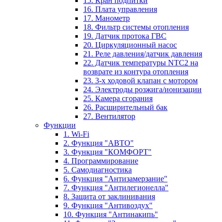
15. Кран подпитки
16. Плата управления
17. Манометр
18. Фильтр системы отопления
19. Датчик протока ГВС
20. Циркуляционный насос
21. Реле давления/датчик давления
22. Датчик температуры NTC2 на
возврате из контура отопления
23. 3-х ходовой клапан с мотором
24. Электроды розжига/ионизации
25. Камера сгорания
26. Расширительный бак
27. Вентилятор
Функции
1. Wi-Fi
2. Функция "АВТО"
3. Функция "КОМФОРТ"
4. Программирование
5. Самодиагностика
6. Функция "Антизамерзание"
7. Функция "Антилегионелла"
8. Защита от заклинивания
9. Функция "Антивоздух"
10. Функция "Антинакипь"