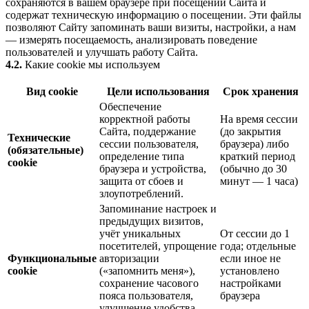
сохраняются в вашем браузере при посещении Сайта и
содержат техническую информацию о посещении. Эти файлы
позволяют Сайту запоминать ваши визиты, настройки, а нам
— измерять посещаемость, анализировать поведение
пользователей и улучшать работу Сайта.
4.2.
Какие cookie мы используем
Вид cookie
Цели использования
Срок хранения
Обеспечение
корректной работы
На время сессии
Сайта, поддержание
(до закрытия
Технические
сессии пользователя,
браузера) либо
(обязательные)
определение типа
краткий период
cookie
браузера и устройства,
(обычно до 30
защита от сбоев и
минут — 1 часа)
злоупотреблений.
Запоминание настроек и
предыдущих визитов,
учёт уникальных
От сессии до 1
посетителей, упрощение
года; отдельные
Функциональные
авторизации
если иное не
cookie
(«запомнить меня»),
установлено
сохранение часового
настройками
пояса пользователя,
браузера
улучшение удобства