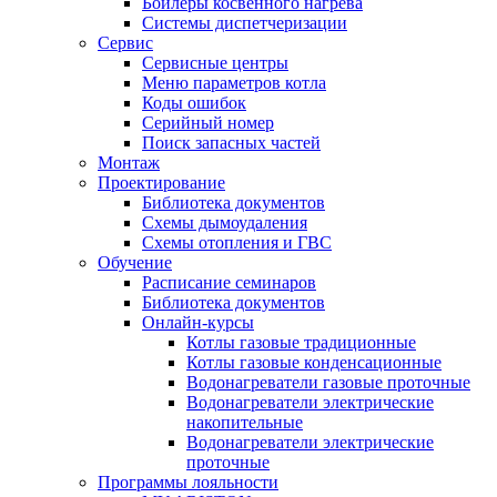
Бойлеры косвенного нагрева
Системы диспетчеризации
Сервис
Сервисные центры
Меню параметров котла
Коды ошибок
Серийный номер
Поиск запасных частей
Монтаж
Проектирование
Библиотека документов
Схемы дымоудаления
Схемы отопления и ГВС
Обучение
Расписание семинаров
Библиотека документов
Онлайн-курсы
Котлы газовые традиционные
Котлы газовые конденсационные
Водонагреватели газовые проточные
Водонагреватели электрические
накопительные
Водонагреватели электрические
проточные
Программы лояльности