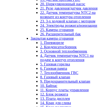
20. Циркуляционный насос
21. Реле давления/датчик давления
22. Датчик температуры NTC2 на
возврате из контура отопления
23. 3-х ходовой клапан с мотором
24. Электроды розжига/ионизации
25. Камера сгорания
26. Расширительный бак
Закрытая камера сгорания
1. Пневмореле
2. Конденсатосборник
3. Основной теплообменник
4. Датчик температуры NTC1 на
подаче в контур отопления
5. Газовая горелка
6. Газовая рампа
7. Теплообменник ГВС
8. Газовый клапан
9. Предохранительный клапан
10. Байпас
11. Корпус платы управления
12. Блок розжига
13. Плата дисплея
14. Кран для слива