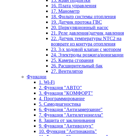
15. Кран подпитки
16. Плата управления
17. Манометр
18. Фильтр системы отопления
19. Датчик протока ГВС
20. Циркуляционный насос
21. Реле давления/датчик давления
22. Датчик температуры NTC2 на
возврате из контура отопления
23. 3-х ходовой клапан с мотором
24. Электроды розжига/ионизации
25. Камера сгорания
26. Расширительный бак
27. Вентилятор
Функции
1. Wi-Fi
2. Функция "АВТО"
3. Функция "КОМФОРТ"
4. Программирование
5. Самодиагностика
6. Функция "Антизамерзание"
7. Функция "Антилегионелла"
8. Защита от заклинивания
9. Функция "Антивоздух"
10. Функция "Антинакипь"