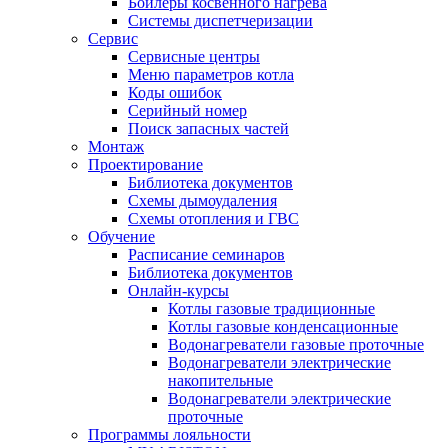
Бойлеры косвенного нагрева
Системы диспетчеризации
Сервис
Сервисные центры
Меню параметров котла
Коды ошибок
Серийный номер
Поиск запасных частей
Монтаж
Проектирование
Библиотека документов
Схемы дымоудаления
Схемы отопления и ГВС
Обучение
Расписание семинаров
Библиотека документов
Онлайн-курсы
Котлы газовые традиционные
Котлы газовые конденсационные
Водонагреватели газовые проточные
Водонагреватели электрические
накопительные
Водонагреватели электрические
проточные
Программы лояльности