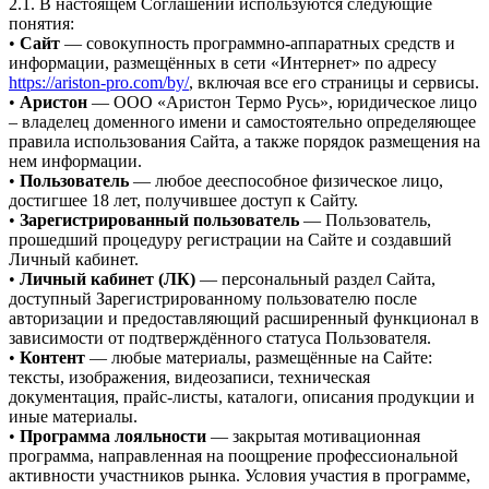
2.1. В настоящем Соглашении используются следующие
понятия:
•
Сайт
— совокупность программно-аппаратных средств и
информации, размещённых в сети «Интернет» по адресу
https://ariston-pro.com/by/
, включая все его страницы и сервисы.
•
Аристон
— ООО «Аристон Термо Русь», юридическое лицо
– владелец доменного имени и самостоятельно определяющее
правила использования Сайта, а также порядок размещения на
нем информации.
•
Пользователь
— любое дееспособное физическое лицо,
достигшее 18 лет, получившее доступ к Сайту.
•
Зарегистрированный пользователь
— Пользователь,
прошедший процедуру регистрации на Сайте и создавший
Личный кабинет.
•
Личный кабинет (ЛК)
— персональный раздел Сайта,
доступный Зарегистрированному пользователю после
авторизации и предоставляющий расширенный функционал в
зависимости от подтверждённого статуса Пользователя.
•
Контент
— любые материалы, размещённые на Сайте:
тексты, изображения, видеозаписи, техническая
документация, прайс-листы, каталоги, описания продукции и
иные материалы.
•
Программа лояльности
— закрытая мотивационная
программа, направленная на поощрение профессиональной
активности участников рынка. Условия участия в программе,