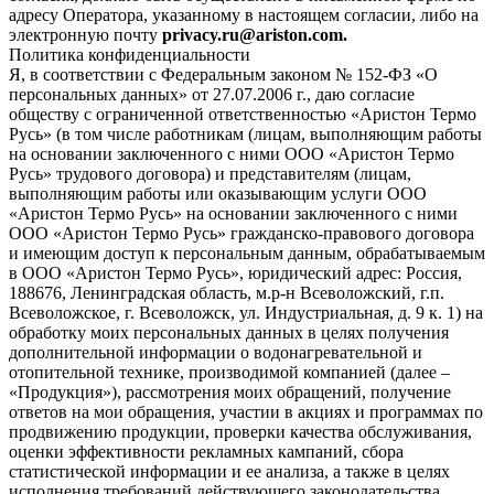
адресу Оператора, указанному в настоящем согласии, либо на
электронную почту
privacy.ru@ariston.com.
Политика конфиденциальности
Я, в соответствии с Федеральным законом № 152-ФЗ «О
персональных данных» от 27.07.2006 г., даю согласие
обществу с ограниченной ответственностью «Аристон Термо
Русь» (в том числе работникам (лицам, выполняющим работы
на основании заключенного с ними ООО «Аристон Термо
Русь» трудового договора) и представителям (лицам,
выполняющим работы или оказывающим услуги ООО
«Аристон Термо Русь» на основании заключенного с ними
ООО «Аристон Термо Русь» гражданско-правового договора
и имеющим доступ к персональным данным, обрабатываемым
в ООО «Аристон Термо Русь», юридический адрес: Россия,
188676, Ленинградская область, м.р-н Всеволожский, г.п.
Всеволожское, г. Всеволожск, ул. Индустриальная, д. 9 к. 1) на
обработку моих персональных данных в целях получения
дополнительной информации о водонагревательной и
отопительной технике, производимой компанией (далее –
«Продукция»), рассмотрения моих обращений, получение
ответов на мои обращения, участии в акциях и программах по
продвижению продукции, проверки качества обслуживания,
оценки эффективности рекламных кампаний, сбора
статистической информации и ее анализа, а также в целях
исполнения требований действующего законодательства