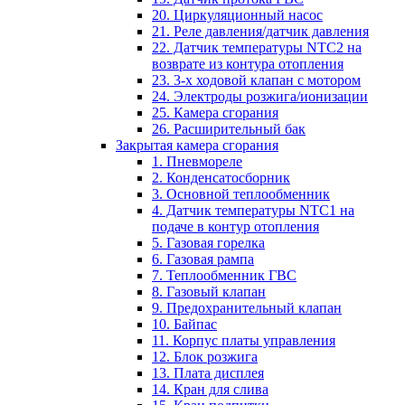
20. Циркуляционный насос
21. Реле давления/датчик давления
22. Датчик температуры NTC2 на
возврате из контура отопления
23. 3-х ходовой клапан с мотором
24. Электроды розжига/ионизации
25. Камера сгорания
26. Расширительный бак
Закрытая камера сгорания
1. Пневмореле
2. Конденсатосборник
3. Основной теплообменник
4. Датчик температуры NTC1 на
подаче в контур отопления
5. Газовая горелка
6. Газовая рампа
7. Теплообменник ГВС
8. Газовый клапан
9. Предохранительный клапан
10. Байпас
11. Корпус платы управления
12. Блок розжига
13. Плата дисплея
14. Кран для слива