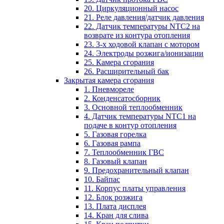
20. Циркуляционный насос
21. Реле давления/датчик давления
22. Датчик температуры NTC2 на
возврате из контура отопления
23. 3-х ходовой клапан с мотором
24. Электроды розжига/ионизации
25. Камера сгорания
26. Расширительный бак
Закрытая камера сгорания
1. Пневмореле
2. Конденсатосборник
3. Основной теплообменник
4. Датчик температуры NTC1 на
подаче в контур отопления
5. Газовая горелка
6. Газовая рампа
7. Теплообменник ГВС
8. Газовый клапан
9. Предохранительный клапан
10. Байпас
11. Корпус платы управления
12. Блок розжига
13. Плата дисплея
14. Кран для слива