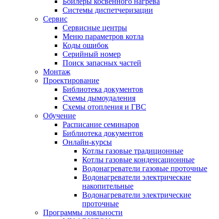
Бойлеры косвенного нагрева
Системы диспетчеризации
Сервис
Сервисные центры
Меню параметров котла
Коды ошибок
Серийный номер
Поиск запасных частей
Монтаж
Проектирование
Библиотека документов
Схемы дымоудаления
Схемы отопления и ГВС
Обучение
Расписание семинаров
Библиотека документов
Онлайн-курсы
Котлы газовые традиционные
Котлы газовые конденсационные
Водонагреватели газовые проточные
Водонагреватели электрические
накопительные
Водонагреватели электрические
проточные
Программы лояльности