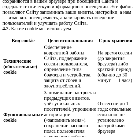
сохраняются в вашем браузере при посещении Сайта и
содержат техническую информацию о посещении. Эти файлы
позволяют Сайту запоминать ваши визиты, настройки, а нам
— измерять посещаемость, анализировать поведение
пользователей и улучшать работу Сайта.
4.2.
Какие cookie мы используем
Вид cookie
Цели использования
Срок хранения
Обеспечение
корректной работы
На время сессии
Сайта, поддержание
(до закрытия
Технические
сессии пользователя,
браузера) либо
(обязательные)
определение типа
краткий период
cookie
браузера и устройства,
(обычно до 30
защита от сбоев и
минут — 1 часа)
злоупотреблений.
Запоминание настроек и
предыдущих визитов,
учёт уникальных
От сессии до 1
посетителей, упрощение
года; отдельные
Функциональные
авторизации
если иное не
cookie
(«запомнить меня»),
установлено
сохранение часового
настройками
пояса пользователя,
браузера
улучшение удобства