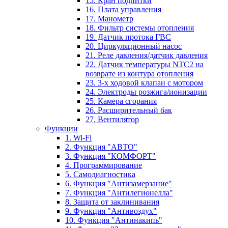
15. Кран подпитки
16. Плата управления
17. Манометр
18. Фильтр системы отопления
19. Датчик протока ГВС
20. Циркуляционный насос
21. Реле давления/датчик давления
22. Датчик температуры NTC2 на
возврате из контура отопления
23. 3-х ходовой клапан с мотором
24. Электроды розжига/ионизации
25. Камера сгорания
26. Расширительный бак
27. Вентилятор
Функции
1. Wi-Fi
2. Функция "АВТО"
3. Функция "КОМФОРТ"
4. Программирование
5. Самодиагностика
6. Функция "Антизамерзание"
7. Функция "Антилегионелла"
8. Защита от заклинивания
9. Функция "Антивоздух"
10. Функция "Антинакипь"