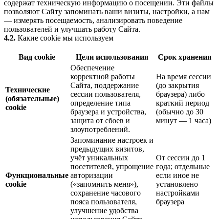
содержат техническую информацию о посещении. Эти файлы
позволяют Сайту запоминать ваши визиты, настройки, а нам
— измерять посещаемость, анализировать поведение
пользователей и улучшать работу Сайта.
4.2.
Какие cookie мы используем
Вид cookie
Цели использования
Срок хранения
Обеспечение
корректной работы
На время сессии
Сайта, поддержание
(до закрытия
Технические
сессии пользователя,
браузера) либо
(обязательные)
определение типа
краткий период
cookie
браузера и устройства,
(обычно до 30
защита от сбоев и
минут — 1 часа)
злоупотреблений.
Запоминание настроек и
предыдущих визитов,
учёт уникальных
От сессии до 1
посетителей, упрощение
года; отдельные
Функциональные
авторизации
если иное не
cookie
(«запомнить меня»),
установлено
сохранение часового
настройками
пояса пользователя,
браузера
улучшение удобства