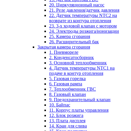
20. Циркуляционный насос
21. Реле давления/датчик давления
22. Датчик температуры NTC2 на
возврате из контура отопления
23. 3-х ходовой клапан с мотором
24. Электроды розжига/ионизации
25. Камера сгорания
26. Расширительный бак
Закрытая камера сгорания
1. Пневмореле
2. Конденсатосборник
3. Основной теплообменник
4. Датчик температуры NTC1 на
подаче в контур отопления
5. Газовая горелка
6. Газовая рампа
7. Теплообменник ГВС
8. Газовый клапан
9. Предохранительный клапан
10. Байпас
11. Корпус платы управления
12. Блок розжига
13. Плата дисплея
14. Кран для слива