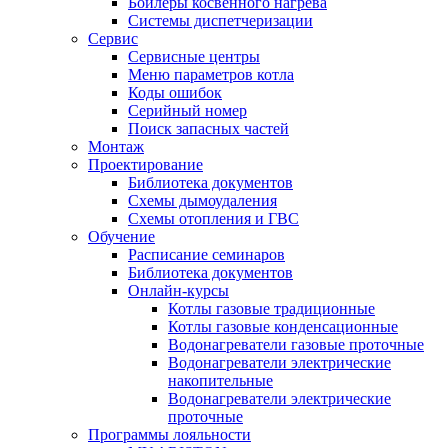
Бойлеры косвенного нагрева
Системы диспетчеризации
Сервис
Сервисные центры
Меню параметров котла
Коды ошибок
Серийный номер
Поиск запасных частей
Монтаж
Проектирование
Библиотека документов
Схемы дымоудаления
Схемы отопления и ГВС
Обучение
Расписание семинаров
Библиотека документов
Онлайн-курсы
Котлы газовые традиционные
Котлы газовые конденсационные
Водонагреватели газовые проточные
Водонагреватели электрические
накопительные
Водонагреватели электрические
проточные
Программы лояльности