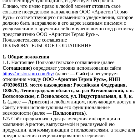
собственноручную подпись, и действует бессрочно.
Я знаю, что имею право в любой момент отозвать своё
согласие посредством направления ООО «Аристон Термо
Русь» соответствующего письменного уведомления, которое
должно быть направлено в его адрес заказным письмом с
уведомлением о вручении либо вручено лично под расписку
представителю ООО «Аристон Термо Русь».
Пользовательское соглашение
ПОЛЬЗОВАТЕЛЬСКОЕ СОГЛАШЕНИЕ
1. Общие положения
1.1. Настоящее Пользовательское соглашение (далее —
Соглашение
) определяет условия использования сайта
https://ariston-pro.com/by/
(далее —
Сайт
) и регулирует
отношения между
ООО «Аристон Термо Русь», ИНН
4703066115, место нахождения: Российская Федерация,
188676, Ленинградская область, м. р-н Всеволожский, г. п.
Всеволожское, г. Всеволожск, ул. Индустриальная, д. 9, к.
1.
(далее —
Аристон
) и любым лицом, получающим доступ к
Сайту и/или использующим его функциональные
возможности (далее —
Пользователь
).
1.2.
Сайт предназначен для размещения информации о
компании Аристон, выпускаемой и реализуемой ею
продукции, для коммуникации с пользователями, а также для
предоставления специализированных сервисов