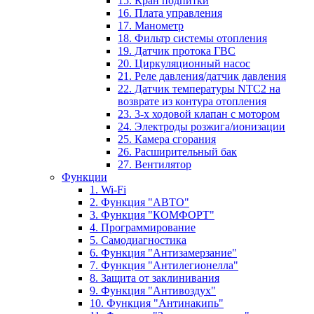
15. Кран подпитки
16. Плата управления
17. Манометр
18. Фильтр системы отопления
19. Датчик протока ГВС
20. Циркуляционный насос
21. Реле давления/датчик давления
22. Датчик температуры NTC2 на
возврате из контура отопления
23. 3-х ходовой клапан с мотором
24. Электроды розжига/ионизации
25. Камера сгорания
26. Расширительный бак
27. Вентилятор
Функции
1. Wi-Fi
2. Функция "АВТО"
3. Функция "КОМФОРТ"
4. Программирование
5. Самодиагностика
6. Функция "Антизамерзание"
7. Функция "Антилегионелла"
8. Защита от заклинивания
9. Функция "Антивоздух"
10. Функция "Антинакипь"