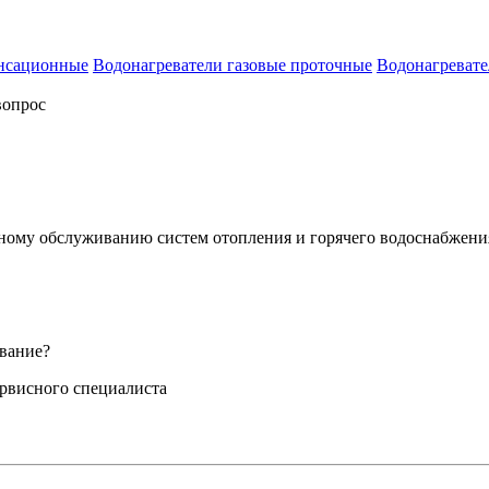
енсационные
Водонагреватели газовые проточные
Водонагревате
вопрос
сному обслуживанию систем отопления и горячего водоснабжени
вание?
ервисного специалиста