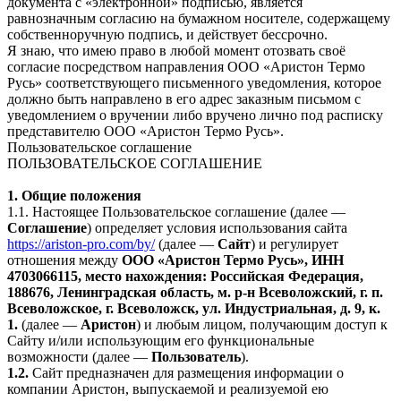
документа с «электронной» подписью, является
равнозначным согласию на бумажном носителе, содержащему
собственноручную подпись, и действует бессрочно.
Я знаю, что имею право в любой момент отозвать своё
согласие посредством направления ООО «Аристон Термо
Русь» соответствующего письменного уведомления, которое
должно быть направлено в его адрес заказным письмом с
уведомлением о вручении либо вручено лично под расписку
представителю ООО «Аристон Термо Русь».
Пользовательское соглашение
ПОЛЬЗОВАТЕЛЬСКОЕ СОГЛАШЕНИЕ
1. Общие положения
1.1. Настоящее Пользовательское соглашение (далее —
Соглашение
) определяет условия использования сайта
https://ariston-pro.com/by/
(далее —
Сайт
) и регулирует
отношения между
ООО «Аристон Термо Русь», ИНН
4703066115, место нахождения: Российская Федерация,
188676, Ленинградская область, м. р-н Всеволожский, г. п.
Всеволожское, г. Всеволожск, ул. Индустриальная, д. 9, к.
1.
(далее —
Аристон
) и любым лицом, получающим доступ к
Сайту и/или использующим его функциональные
возможности (далее —
Пользователь
).
1.2.
Сайт предназначен для размещения информации о
компании Аристон, выпускаемой и реализуемой ею