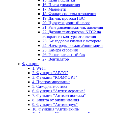
15. Кран подпитки
16. Плата управления
17. Манометр
18. Фильтр системы отопления
19. Датчик протока ГВС
20. Циркуляционный насос
21. Реле давления/датчик давления
22. Датчик температуры NTC2 на
возврате из контура отопления
23. 3-х ходовой клапан с мотором
24. Электроды розжига/ионизации
25. Камера сгорания
26. Расширительный бак
27. Вентилятор
Функции
1. Wi-Fi
2. Функция "АВТО"
3. Функция "КОМФОРТ"
4. Программирование
5. Самодиагностика
6. Функция "Антизамерзание"
7. Функция "Антилегионелла"
8. Защита от заклинивания
9. Функция "Антивоздух"
10. Функция "Антинакипь"