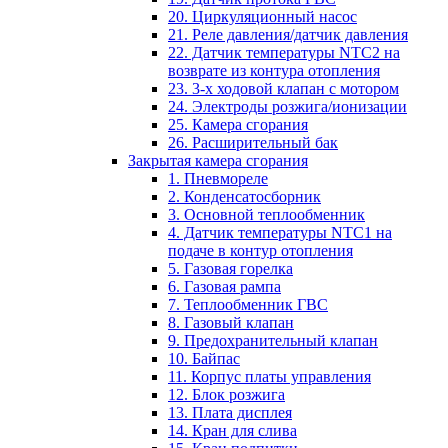
20. Циркуляционный насос
21. Реле давления/датчик давления
22. Датчик температуры NTC2 на
возврате из контура отопления
23. 3-х ходовой клапан с мотором
24. Электроды розжига/ионизации
25. Камера сгорания
26. Расширительный бак
Закрытая камера сгорания
1. Пневмореле
2. Конденсатосборник
3. Основной теплообменник
4. Датчик температуры NTC1 на
подаче в контур отопления
5. Газовая горелка
6. Газовая рампа
7. Теплообменник ГВС
8. Газовый клапан
9. Предохранительный клапан
10. Байпас
11. Корпус платы управления
12. Блок розжига
13. Плата дисплея
14. Кран для слива