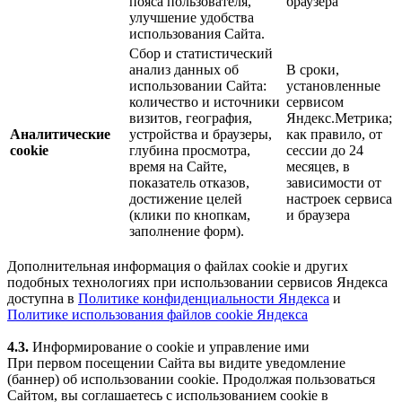
пояса пользователя,
браузера
улучшение удобства
использования Сайта.
Сбор и статистический
анализ данных об
В сроки,
использовании Сайта:
установленные
количество и источники
сервисом
визитов, география,
Яндекс.Метрика;
Аналитические
устройства и браузеры,
как правило, от
cookie
глубина просмотра,
сессии до 24
время на Сайте,
месяцев, в
показатель отказов,
зависимости от
достижение целей
настроек сервиса
(клики по кнопкам,
и браузера
заполнение форм).
Дополнительная информация о файлах cookie и других
подобных технологиях при использовании сервисов Яндекса
доступна в
Политике конфиденциальности Яндекса
и
Политике использования файлов cookie Яндекса
4.3.
Информирование о cookie и управление ими
При первом посещении Сайта вы видите уведомление
(баннер) об использовании cookie. Продолжая пользоваться
Сайтом, вы соглашаетесь с использованием cookie в