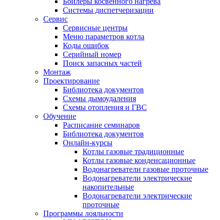
Бойлеры косвенного нагрева
Системы диспетчеризации
Сервис
Сервисные центры
Меню параметров котла
Коды ошибок
Серийный номер
Поиск запасных частей
Монтаж
Проектирование
Библиотека документов
Схемы дымоудаления
Схемы отопления и ГВС
Обучение
Расписание семинаров
Библиотека документов
Онлайн-курсы
Котлы газовые традиционные
Котлы газовые конденсационные
Водонагреватели газовые проточные
Водонагреватели электрические
накопительные
Водонагреватели электрические
проточные
Программы лояльности