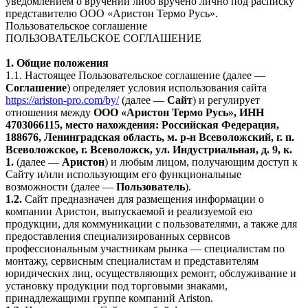
уведомлением о вручении либо вручено лично под расписку
представителю ООО «Аристон Термо Русь».
Пользовательское соглашение
ПОЛЬЗОВАТЕЛЬСКОЕ СОГЛАШЕНИЕ
1. Общие положения
1.1. Настоящее Пользовательское соглашение (далее —
Соглашение
) определяет условия использования сайта
https://ariston-pro.com/by/
(далее —
Сайт
) и регулирует
отношения между
ООО «Аристон Термо Русь», ИНН
4703066115, место нахождения: Российская Федерация,
188676, Ленинградская область, м. р-н Всеволожский, г. п.
Всеволожское, г. Всеволожск, ул. Индустриальная, д. 9, к.
1.
(далее —
Аристон
) и любым лицом, получающим доступ к
Сайту и/или использующим его функциональные
возможности (далее —
Пользователь
).
1.2.
Сайт предназначен для размещения информации о
компании Аристон, выпускаемой и реализуемой ею
продукции, для коммуникации с пользователями, а также для
предоставления специализированных сервисов
профессиональным участникам рынка — специалистам по
монтажу, сервисным специалистам и представителям
юридических лиц, осуществляющих ремонт, обслуживание и
установку продукции под торговыми знаками,
принадлежащими группе компаний Ariston.