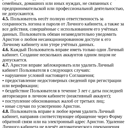
семейных, домашних или иных нуждах, не связанных с
предпринимательской или профессиональной деятельностью,
не допускаются.
4.5.
Пользователь несёт полную ответственность за
сохранность логина и пароля от Личного кабинета, а также за
все действия, совершённые с использованием его учётных
данных. Пользователь обязан незамедлительно уведомить
Аристон о любом несанкционированном доступе к его
Личному кабинету или утере учётных данных.
4.6.
Каждый Пользователь вправе иметь только один Личный
кабинет. Создание нескольких аккаунтов одним лицом не
допускается.
4.7.
Аристон вправе заблокировать или удалить Личный
кабинет Пользователя в следующих случаях:
• нарушение условий настоящего Соглашения;
• предоставление недостоверных сведений при регистрации
или верификации;
• бездействие Пользователя в течение 3 лет с даты последней
авторизации в личном кабинете (неактивный аккаунт);
• поступление обоснованных жалоб от третьих лиц;
• иные случаи по усмотрению Аристон.
4.8.
Пользователь вправе в любое время удалить Личный
кабинет, направив соответствующее обращение через Форму
обратной связи или на электронный адрес Аристон. Удаление
Личного кабинета не влечёт автоматического прекращения