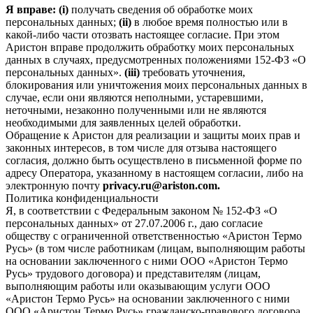
Я вправе: (i)
получать сведения об обработке моих
персональных данных;
(ii)
в любое время полностью или в
какой-либо части отозвать настоящее согласие. При этом
Аристон вправе продолжить обработку моих персональных
данных в случаях, предусмотренных положениями 152-ФЗ «О
персональных данных».
(iii)
требовать уточнения,
блокирования или уничтожения моих персональных данных в
случае, если они являются неполными, устаревшими,
неточными, незаконно полученными или не являются
необходимыми для заявленных целей обработки.
Обращение к Аристон для реализации и защиты моих прав и
законных интересов, в том числе для отзыва настоящего
согласия, должно быть осуществлено в письменной форме по
адресу Оператора, указанному в настоящем согласии, либо на
электронную почту
privacy.ru@ariston.com.
Политика конфиденциальности
Я, в соответствии с Федеральным законом № 152-ФЗ «О
персональных данных» от 27.07.2006 г., даю согласие
обществу с ограниченной ответственностью «Аристон Термо
Русь» (в том числе работникам (лицам, выполняющим работы
на основании заключенного с ними ООО «Аристон Термо
Русь» трудового договора) и представителям (лицам,
выполняющим работы или оказывающим услуги ООО
«Аристон Термо Русь» на основании заключенного с ними
ООО «Аристон Термо Русь» гражданско-правового договора