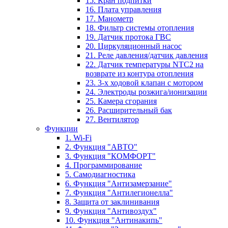
15. Кран подпитки
16. Плата управления
17. Манометр
18. Фильтр системы отопления
19. Датчик протока ГВС
20. Циркуляционный насос
21. Реле давления/датчик давления
22. Датчик температуры NTC2 на
возврате из контура отопления
23. 3-х ходовой клапан с мотором
24. Электроды розжига/ионизации
25. Камера сгорания
26. Расширительный бак
27. Вентилятор
Функции
1. Wi-Fi
2. Функция "АВТО"
3. Функция "КОМФОРТ"
4. Программирование
5. Самодиагностика
6. Функция "Антизамерзание"
7. Функция "Антилегионелла"
8. Защита от заклинивания
9. Функция "Антивоздух"
10. Функция "Антинакипь"