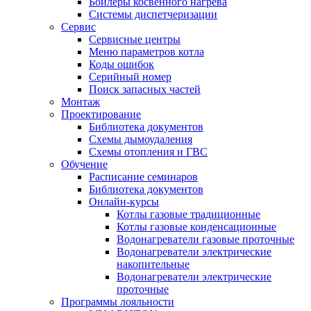
Бойлеры косвенного нагрева
Системы диспетчеризации
Сервис
Сервисные центры
Меню параметров котла
Коды ошибок
Серийный номер
Поиск запасных частей
Монтаж
Проектирование
Библиотека документов
Схемы дымоудаления
Схемы отопления и ГВС
Обучение
Расписание семинаров
Библиотека документов
Онлайн-курсы
Котлы газовые традиционные
Котлы газовые конденсационные
Водонагреватели газовые проточные
Водонагреватели электрические
накопительные
Водонагреватели электрические
проточные
Программы лояльности