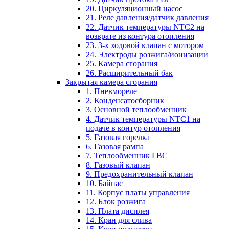
20. Циркуляционный насос
21. Реле давления/датчик давления
22. Датчик температуры NTC2 на
возврате из контура отопления
23. 3-х ходовой клапан с мотором
24. Электроды розжига/ионизации
25. Камера сгорания
26. Расширительный бак
Закрытая камера сгорания
1. Пневмореле
2. Конденсатосборник
3. Основной теплообменник
4. Датчик температуры NTC1 на
подаче в контур отопления
5. Газовая горелка
6. Газовая рампа
7. Теплообменник ГВС
8. Газовый клапан
9. Предохранительный клапан
10. Байпас
11. Корпус платы управления
12. Блок розжига
13. Плата дисплея
14. Кран для слива