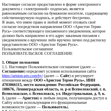
Настоящее согласие предоставлено в форме электронного
документа с «электронной» подписью, является
равнозначным согласию на бумажном носителе, содержащему
собственноручную подпись, и действует бессрочно.
Я знаю, что имею право в любой момент отозвать своё
согласие посредством направления ООО «Аристон Термо
Русь» соответствующего письменного уведомления, которое
должно быть направлено в его адрес заказным письмом с
уведомлением о вручении либо вручено лично под расписку
представителю ООО «Аристон Термо Русь».
Пользовательское соглашение
ПОЛЬЗОВАТЕЛЬСКОЕ СОГЛАШЕНИЕ
1. Общие положения
1.1. Настоящее Пользовательское соглашение (далее —
Соглашение
) определяет условия использования сайта
https://ariston-pro.com/by/
(далее —
Сайт
) и регулирует
отношения между
ООО «Аристон Термо Русь», ИНН
4703066115, место нахождения: Российская Федерация,
188676, Ленинградская область, м. р-н Всеволожский, г. п.
Всеволожское, г. Всеволожск, ул. Индустриальная, д. 9, к.
1.
(далее —
Аристон
) и любым лицом, получающим доступ к
Сайту и/или использующим его функциональные
возможности (далее —
Пользователь
).