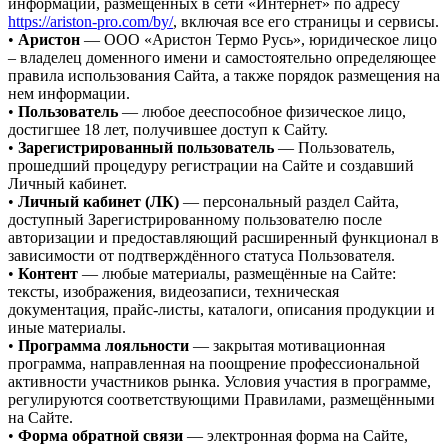
информации, размещённых в сети «Интернет» по адресу
https://ariston-pro.com/by/
, включая все его страницы и сервисы.
•
Аристон
— ООО «Аристон Термо Русь», юридическое лицо
– владелец доменного имени и самостоятельно определяющее
правила использования Сайта, а также порядок размещения на
нем информации.
•
Пользователь
— любое дееспособное физическое лицо,
достигшее 18 лет, получившее доступ к Сайту.
•
Зарегистрированный пользователь
— Пользователь,
прошедший процедуру регистрации на Сайте и создавший
Личный кабинет.
•
Личный кабинет (ЛК)
— персональный раздел Сайта,
доступный Зарегистрированному пользователю после
авторизации и предоставляющий расширенный функционал в
зависимости от подтверждённого статуса Пользователя.
•
Контент
— любые материалы, размещённые на Сайте:
тексты, изображения, видеозаписи, техническая
документация, прайс-листы, каталоги, описания продукции и
иные материалы.
•
Программа лояльности
— закрытая мотивационная
программа, направленная на поощрение профессиональной
активности участников рынка. Условия участия в программе,
регулируются соответствующими Правилами, размещёнными
на Сайте.
•
Форма обратной связи
— электронная форма на Сайте,