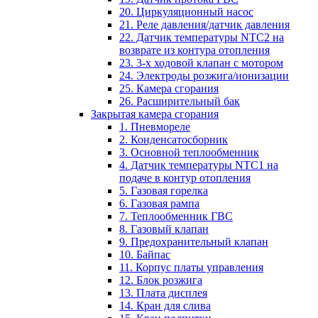
20. Циркуляционный насос
21. Реле давления/датчик давления
22. Датчик температуры NTC2 на
возврате из контура отопления
23. 3-х ходовой клапан с мотором
24. Электроды розжига/ионизации
25. Камера сгорания
26. Расширительный бак
Закрытая камера сгорания
1. Пневмореле
2. Конденсатосборник
3. Основной теплообменник
4. Датчик температуры NTC1 на
подаче в контур отопления
5. Газовая горелка
6. Газовая рампа
7. Теплообменник ГВС
8. Газовый клапан
9. Предохранительный клапан
10. Байпас
11. Корпус платы управления
12. Блок розжига
13. Плата дисплея
14. Кран для слива