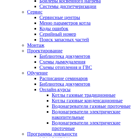
Бойлеры косвенного нагрева
Системы диспетчеризации
Сервис
Сервисные центры
Меню параметров котла
Коды ошибок
Серийный номер
Поиск запасных частей
Монтаж
Проектирование
Библиотека документов
Схемы дымоудаления
Схемы отопления и ГВС
Обучение
Расписание семинаров
Библиотека документов
Онлайн-курсы
Котлы газовые традиционные
Котлы газовые конденсационные
Водонагреватели газовые проточные
Водонагреватели электрические
накопительные
Водонагреватели электрические
проточные
Программы лояльности