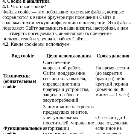
4. Cookie и аналитика
4.1.
Что такое cookie?
Файлы cookie — это небольшие текстовые файлы, которые
сохраняются в вашем браузере при посещении Сайта и
содержат техническую информацию о посещении. Эти файлы
позволяют Сайту запоминать ваши визиты, настройки, а нам
— измерять посещаемость, анализировать поведение
пользователей и улучшать работу Сайта.
4.2.
Какие cookie мы используем
Вид cookie
Цели использования
Срок хранения
Обеспечение
корректной работы
На время сессии
Сайта, поддержание
(до закрытия
Технические
сессии пользователя,
браузера) либо
(обязательные)
определение типа
краткий период
cookie
браузера и устройства,
(обычно до 30
защита от сбоев и
минут — 1 часа)
злоупотреблений.
Запоминание настроек и
предыдущих визитов,
учёт уникальных
От сессии до 1
посетителей, упрощение
года; отдельные
Функциональные
авторизации
если иное не
cookie
(«запомнить меня»),
установлено