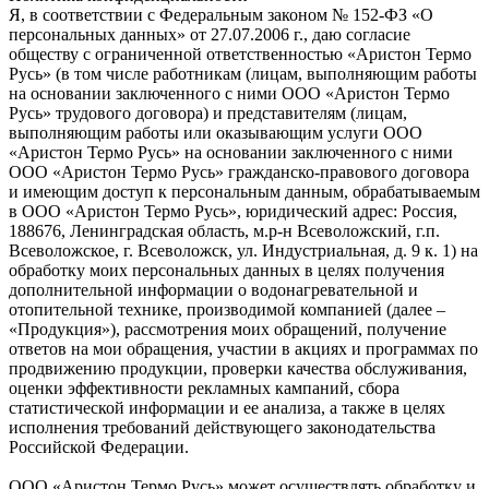
Я, в соответствии с Федеральным законом № 152-ФЗ «О
персональных данных» от 27.07.2006 г., даю согласие
обществу с ограниченной ответственностью «Аристон Термо
Русь» (в том числе работникам (лицам, выполняющим работы
на основании заключенного с ними ООО «Аристон Термо
Русь» трудового договора) и представителям (лицам,
выполняющим работы или оказывающим услуги ООО
«Аристон Термо Русь» на основании заключенного с ними
ООО «Аристон Термо Русь» гражданско-правового договора
и имеющим доступ к персональным данным, обрабатываемым
в ООО «Аристон Термо Русь», юридический адрес: Россия,
188676, Ленинградская область, м.р-н Всеволожский, г.п.
Всеволожское, г. Всеволожск, ул. Индустриальная, д. 9 к. 1) на
обработку моих персональных данных в целях получения
дополнительной информации о водонагревательной и
отопительной технике, производимой компанией (далее –
«Продукция»), рассмотрения моих обращений, получение
ответов на мои обращения, участии в акциях и программах по
продвижению продукции, проверки качества обслуживания,
оценки эффективности рекламных кампаний, сбора
статистической информации и ее анализа, а также в целях
исполнения требований действующего законодательства
Российской Федерации.
ООО «Аристон Термо Русь» может осуществлять обработку и