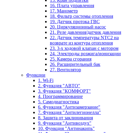
15. Кран подпитки
16. Плата управления
17. Манометр
18. Фильтр системы отопления
19. Датчик протока ГВС
20. Циркуляционный насос
21. Реле давления/датчик давления
22. Датчик температуры NTC2 на
возврате из контура отопления
23. 3-х ходовой клапан с мотором
24. Электроды розжига/ионизации
25. Камера сгорания
26. Расширительный бак
27. Вентилятор
Функции
1. Wi-Fi
2. Функция "АВТО"
3. Функция "КОМФОРТ"
4. Программирование
5. Самодиагностика
6. Функция "Антизамерзание"
7. Функция "Антилегионелла"
8. Защита от заклинивания
9. Функция "Антивоздух"
10. Функция "Антинакипь"