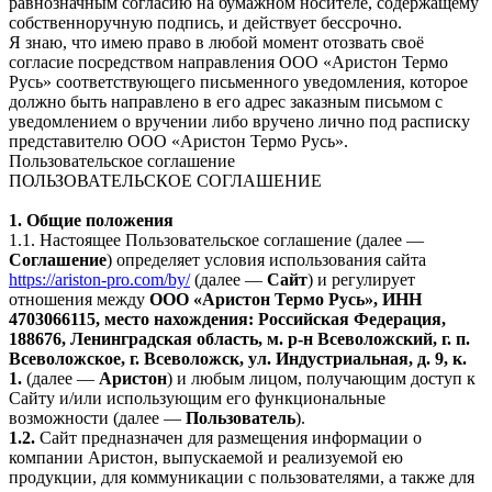
равнозначным согласию на бумажном носителе, содержащему
собственноручную подпись, и действует бессрочно.
Я знаю, что имею право в любой момент отозвать своё
согласие посредством направления ООО «Аристон Термо
Русь» соответствующего письменного уведомления, которое
должно быть направлено в его адрес заказным письмом с
уведомлением о вручении либо вручено лично под расписку
представителю ООО «Аристон Термо Русь».
Пользовательское соглашение
ПОЛЬЗОВАТЕЛЬСКОЕ СОГЛАШЕНИЕ
1. Общие положения
1.1. Настоящее Пользовательское соглашение (далее —
Соглашение
) определяет условия использования сайта
https://ariston-pro.com/by/
(далее —
Сайт
) и регулирует
отношения между
ООО «Аристон Термо Русь», ИНН
4703066115, место нахождения: Российская Федерация,
188676, Ленинградская область, м. р-н Всеволожский, г. п.
Всеволожское, г. Всеволожск, ул. Индустриальная, д. 9, к.
1.
(далее —
Аристон
) и любым лицом, получающим доступ к
Сайту и/или использующим его функциональные
возможности (далее —
Пользователь
).
1.2.
Сайт предназначен для размещения информации о
компании Аристон, выпускаемой и реализуемой ею
продукции, для коммуникации с пользователями, а также для