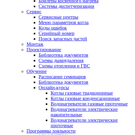
Бойлеры косвенного нагрева
Системы диспетчеризации
Сервис
Сервисные центры
Меню параметров котла
Коды ошибок
Серийный номер
Поиск запасных частей
Монтаж
Проектирование
Библиотека документов
Схемы дымоудаления
Схемы отопления и ГВС
Обучение
Расписание семинаров
Библиотека документов
Онлайн-курсы
Котлы газовые традиционные
Котлы газовые конденсационные
Водонагреватели газовые проточные
Водонагреватели электрические
накопительные
Водонагреватели электрические
проточные
Программы лояльности