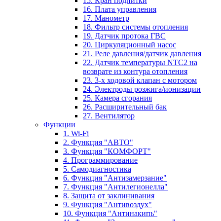
15. Кран подпитки
16. Плата управления
17. Манометр
18. Фильтр системы отопления
19. Датчик протока ГВС
20. Циркуляционный насос
21. Реле давления/датчик давления
22. Датчик температуры NTC2 на
возврате из контура отопления
23. 3-х ходовой клапан с мотором
24. Электроды розжига/ионизации
25. Камера сгорания
26. Расширительный бак
27. Вентилятор
Функции
1. Wi-Fi
2. Функция "АВТО"
3. Функция "КОМФОРТ"
4. Программирование
5. Самодиагностика
6. Функция "Антизамерзание"
7. Функция "Антилегионелла"
8. Защита от заклинивания
9. Функция "Антивоздух"
10. Функция "Антинакипь"