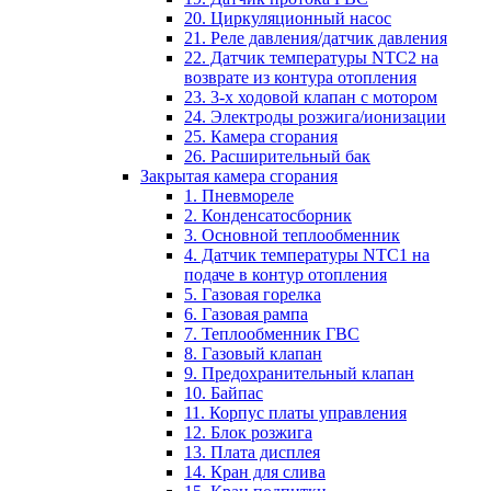
20. Циркуляционный насос
21. Реле давления/датчик давления
22. Датчик температуры NTC2 на
возврате из контура отопления
23. 3-х ходовой клапан с мотором
24. Электроды розжига/ионизации
25. Камера сгорания
26. Расширительный бак
Закрытая камера сгорания
1. Пневмореле
2. Конденсатосборник
3. Основной теплообменник
4. Датчик температуры NTC1 на
подаче в контур отопления
5. Газовая горелка
6. Газовая рампа
7. Теплообменник ГВС
8. Газовый клапан
9. Предохранительный клапан
10. Байпас
11. Корпус платы управления
12. Блок розжига
13. Плата дисплея
14. Кран для слива