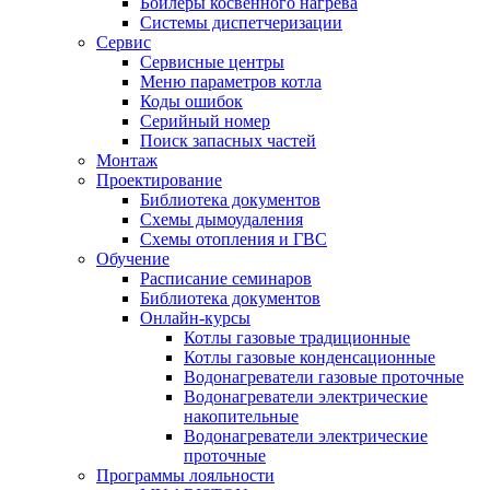
Бойлеры косвенного нагрева
Системы диспетчеризации
Сервис
Сервисные центры
Меню параметров котла
Коды ошибок
Серийный номер
Поиск запасных частей
Монтаж
Проектирование
Библиотека документов
Схемы дымоудаления
Схемы отопления и ГВС
Обучение
Расписание семинаров
Библиотека документов
Онлайн-курсы
Котлы газовые традиционные
Котлы газовые конденсационные
Водонагреватели газовые проточные
Водонагреватели электрические
накопительные
Водонагреватели электрические
проточные
Программы лояльности