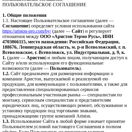
ПОЛЬЗОВАТЕЛЬСКОЕ СОГЛАШЕНИЕ
1. Общие положения
1.1. Настоящее Пользовательское соглашение (далее —
Соглашение
) определяет условия использования сайта
https://ariston-pro.com/by/
(далее —
Сайт
) и регулирует
отношения между
ООО «Аристон Термо Русь», ИНН
4703066115, место нахождения: Российская Федерация,
188676, Ленинградская область, м. р-н Всеволожский, г. п.
Всеволожское, г. Всеволожск, ул. Индустриальная, д. 9, к.
1.
(далее —
Аристон
) и любым лицом, получающим доступ к
Сайту и/или использующим его функциональные
возможности (далее —
Пользователь
).
1.2.
Сайт предназначен для размещения информации о
компании Аристон, выпускаемой и реализуемой ею
продукции, для коммуникации с пользователями, а также для
предоставления специализированных сервисов
профессиональным участникам рынка — специалистам по
монтажу, сервисным специалистам и представителям
юридических лиц, осуществляющих ремонт, обслуживание и
установку продукции под торговыми знаками,
принадлежащими группе компаний Ariston.
1.3.
Использование Сайта в любой форме означает принятие
Пользователем условий настоящего Соглашения в полном
объёме. Если Пользователь не принимает условия