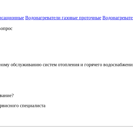
енсационные
Водонагреватели газовые проточные
Водонагревате
вопрос
сному обслуживанию систем отопления и горячего водоснабжени
вание?
ервисного специалиста