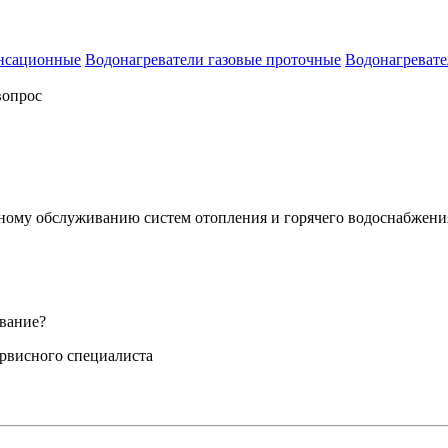
енсационные
Водонагреватели газовые проточные
Водонагревате
вопрос
сному обслуживанию систем отопления и горячего водоснабжени
вание?
ервисного специалиста