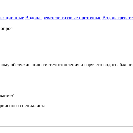
енсационные
Водонагреватели газовые проточные
Водонагревате
вопрос
сному обслуживанию систем отопления и горячего водоснабжени
вание?
ервисного специалиста