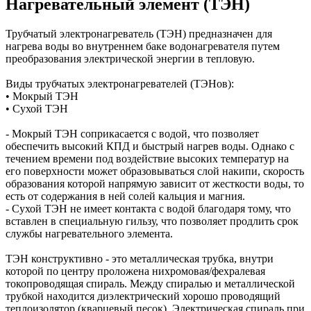
Нагревательный элемент (ТЭН)
Трубчатый электронагреватель (ТЭН) предназначен для
нагрева воды во внутреннем баке водонагревателя путем
преобразования электрической энергии в тепловую.
Виды трубчатых электронагревателей (ТЭНов):
• Мокрый ТЭН
• Сухой ТЭН
- Мокрый ТЭН соприкасается с водой, что позволяет
обеспечить высокий КПД и быстрый нагрев воды. Однако с
течением времени под воздействие высоких температур на
его поверхности может образовываться слой накипи, скорость
образования которой напрямую зависит от жесткости воды, то
есть от содержания в ней солей кальция и магния.
- Сухой ТЭН не имеет контакта с водой благодаря тому, что
вставлен в специальную гильзу, что позволяет продлить срок
службы нагревательного элемента.
ТЭН конструктивно - это металлическая трубка, внутри
которой по центру проложена нихромовая/фехралевая
токопроводящая спираль. Между спиралью и металлической
трубкой находится диэлектрический хорошо проводящий
теплоизолятор (кварцевый песок). Электрическая спираль при