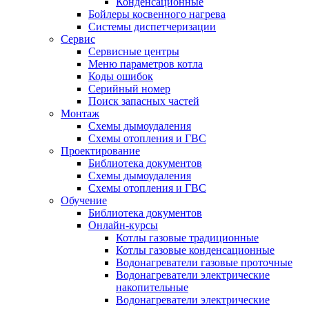
Конденсационные
Бойлеры косвенного нагрева
Системы диспетчеризации
Сервис
Сервисные центры
Меню параметров котла
Коды ошибок
Серийный номер
Поиск запасных частей
Монтаж
Схемы дымоудаления
Схемы отопления и ГВС
Проектирование
Библиотека документов
Схемы дымоудаления
Схемы отопления и ГВС
Обучение
Библиотека документов
Онлайн-курсы
Котлы газовые традиционные
Котлы газовые конденсационные
Водонагреватели газовые проточные
Водонагреватели электрические
накопительные
Водонагреватели электрические