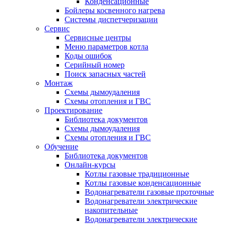
Конденсационные
Бойлеры косвенного нагрева
Системы диспетчеризации
Сервис
Сервисные центры
Меню параметров котла
Коды ошибок
Серийный номер
Поиск запасных частей
Монтаж
Схемы дымоудаления
Схемы отопления и ГВС
Проектирование
Библиотека документов
Схемы дымоудаления
Схемы отопления и ГВС
Обучение
Библиотека документов
Онлайн-курсы
Котлы газовые традиционные
Котлы газовые конденсационные
Водонагреватели газовые проточные
Водонагреватели электрические
накопительные
Водонагреватели электрические