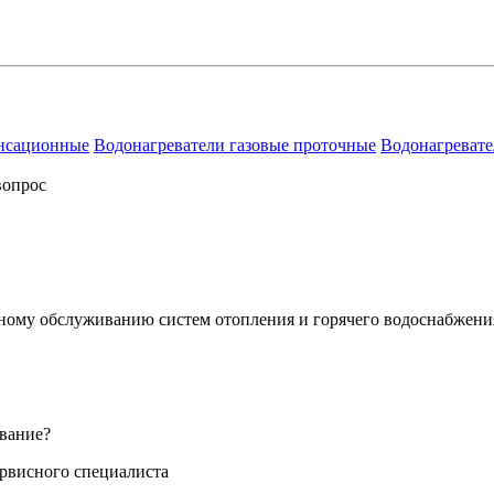
енсационные
Водонагреватели газовые проточные
Водонагревате
вопрос
сному обслуживанию систем отопления и горячего водоснабжени
вание?
ервисного специалиста