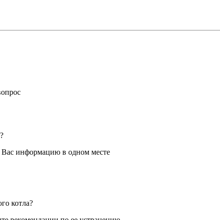
вопрос
?
я Вас информацию в одном месте
ого котла?
те рекомендации по ее устранению