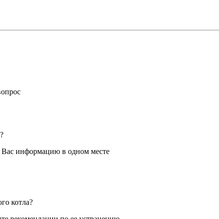
вопрос
?
я Вас информацию в одном месте
ого котла?
те рекомендации по ее устранению