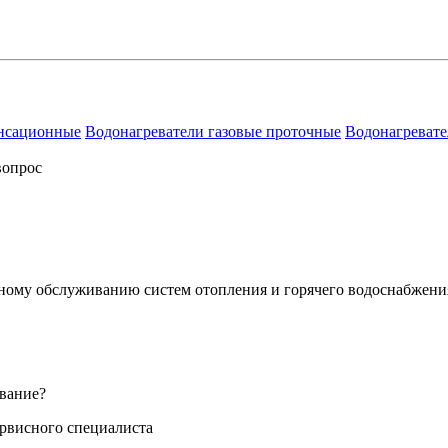
енсационные
Водонагреватели газовые проточные
Водонагревате
вопрос
сному обслуживанию систем отопления и горячего водоснабжени
вание?
ервисного специалиста