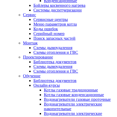
Конденсационные
Бойлеры косвенного нагрева
Системы диспетчеризации
Сервис
Сервисные центры
Меню параметров котла
Коды ошибок
Серийный номер
Поиск запасных частей
Монтаж
Схемы дымоудаления
Схемы отопления и ГВС
Проектирование
Библиотека документов
Схемы дымоудаления
Схемы отопления и ГВС
Обучение
Библиотека документов
Онлайн-курсы
Котлы газовые традиционные
Котлы газовые конденсационные
Водонагреватели газовые проточные
Водонагреватели электрические
накопительные
Водонагреватели электрические