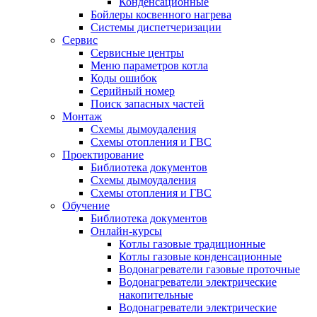
Конденсационные
Бойлеры косвенного нагрева
Системы диспетчеризации
Сервис
Сервисные центры
Меню параметров котла
Коды ошибок
Серийный номер
Поиск запасных частей
Монтаж
Схемы дымоудаления
Схемы отопления и ГВС
Проектирование
Библиотека документов
Схемы дымоудаления
Схемы отопления и ГВС
Обучение
Библиотека документов
Онлайн-курсы
Котлы газовые традиционные
Котлы газовые конденсационные
Водонагреватели газовые проточные
Водонагреватели электрические
накопительные
Водонагреватели электрические