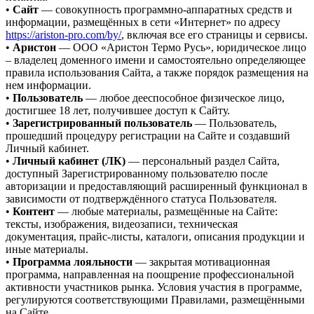
•
Сайт
— совокупность программно-аппаратных средств и
информации, размещённых в сети «Интернет» по адресу
https://ariston-pro.com/by/
, включая все его страницы и сервисы.
•
Аристон
— ООО «Аристон Термо Русь», юридическое лицо
– владелец доменного имени и самостоятельно определяющее
правила использования Сайта, а также порядок размещения на
нем информации.
•
Пользователь
— любое дееспособное физическое лицо,
достигшее 18 лет, получившее доступ к Сайту.
•
Зарегистрированный пользователь
— Пользователь,
прошедший процедуру регистрации на Сайте и создавший
Личный кабинет.
•
Личный кабинет (ЛК)
— персональный раздел Сайта,
доступный Зарегистрированному пользователю после
авторизации и предоставляющий расширенный функционал в
зависимости от подтверждённого статуса Пользователя.
•
Контент
— любые материалы, размещённые на Сайте:
тексты, изображения, видеозаписи, техническая
документация, прайс-листы, каталоги, описания продукции и
иные материалы.
•
Программа лояльности
— закрытая мотивационная
программа, направленная на поощрение профессиональной
активности участников рынка. Условия участия в программе,
регулируются соответствующими Правилами, размещёнными
на Сайте.