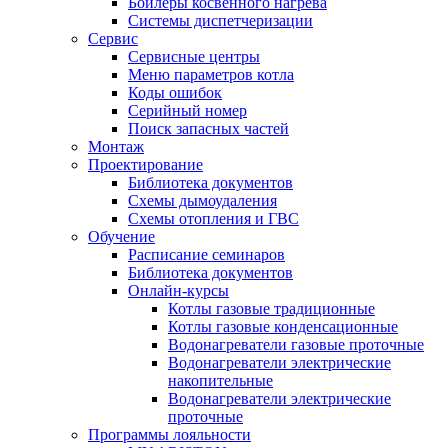
Бойлеры косвенного нагрева
Системы диспетчеризации
Сервис
Сервисные центры
Меню параметров котла
Коды ошибок
Серийный номер
Поиск запасных частей
Монтаж
Проектирование
Библиотека документов
Схемы дымоудаления
Схемы отопления и ГВС
Обучение
Расписание семинаров
Библиотека документов
Онлайн-курсы
Котлы газовые традиционные
Котлы газовые конденсационные
Водонагреватели газовые проточные
Водонагреватели электрические
накопительные
Водонагреватели электрические
проточные
Программы лояльности