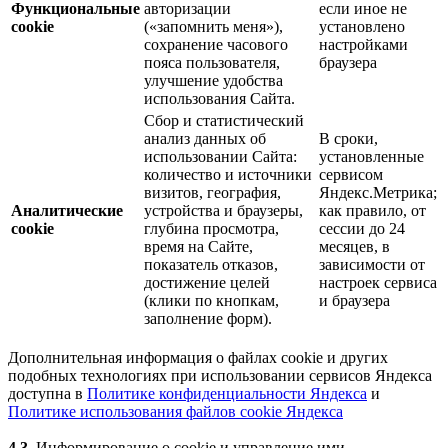
Функциональные
авторизации
если иное не
cookie
(«запомнить меня»),
установлено
сохранение часового
настройками
пояса пользователя,
браузера
улучшение удобства
использования Сайта.
Сбор и статистический
анализ данных об
В сроки,
использовании Сайта:
установленные
количество и источники
сервисом
визитов, география,
Яндекс.Метрика;
Аналитические
устройства и браузеры,
как правило, от
cookie
глубина просмотра,
сессии до 24
время на Сайте,
месяцев, в
показатель отказов,
зависимости от
достижение целей
настроек сервиса
(клики по кнопкам,
и браузера
заполнение форм).
Дополнительная информация о файлах cookie и других
подобных технологиях при использовании сервисов Яндекса
доступна в
Политике конфиденциальности Яндекса
и
Политике использования файлов cookie Яндекса
4.3.
Информирование о cookie и управление ими