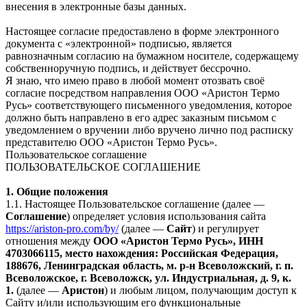
внесения в электронные базы данных.
Настоящее согласие предоставлено в форме электронного
документа с «электронной» подписью, является
равнозначным согласию на бумажном носителе, содержащему
собственноручную подпись, и действует бессрочно.
Я знаю, что имею право в любой момент отозвать своё
согласие посредством направления ООО «Аристон Термо
Русь» соответствующего письменного уведомления, которое
должно быть направлено в его адрес заказным письмом с
уведомлением о вручении либо вручено лично под расписку
представителю ООО «Аристон Термо Русь».
Пользовательское соглашение
ПОЛЬЗОВАТЕЛЬСКОЕ СОГЛАШЕНИЕ
1. Общие положения
1.1. Настоящее Пользовательское соглашение (далее —
Соглашение
) определяет условия использования сайта
https://ariston-pro.com/by/
(далее —
Сайт
) и регулирует
отношения между
ООО «Аристон Термо Русь», ИНН
4703066115, место нахождения: Российская Федерация,
188676, Ленинградская область, м. р-н Всеволожский, г. п.
Всеволожское, г. Всеволожск, ул. Индустриальная, д. 9, к.
1.
(далее —
Аристон
) и любым лицом, получающим доступ к
Сайту и/или использующим его функциональные