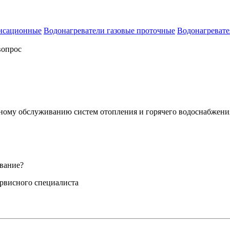
енсационные
Водонагреватели газовые проточные
Водонагревате
вопрос
сному обслуживанию систем отопления и горячего водоснабжени
вание?
ервисного специалиста