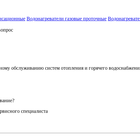
енсационные
Водонагреватели газовые проточные
Водонагревате
вопрос
сному обслуживанию систем отопления и горячего водоснабжени
вание?
ервисного специалиста