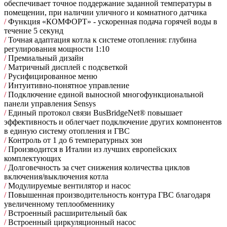
обеспечивает точное поддержание заданной температуры в
помещении, при наличии уличного и комнатного датчика
/
Функция «КОМФОРТ» - ускоренная подача горячей воды в
течение 5 секунд
/
Точная адаптация котла к системе отопления: глубина
регулирования мощности 1:10
/
Премиальный дизайн
/
Матричный дисплей с подсветкой
/
Русифицированное меню
/
Интуитивно-понятное управление
/
Подключение единой выносной многофункциональной
панели управления Sensys
/
Единый протокол связи BusBridgeNet® повышает
эффективность и облегчает подключение других компонентов
в единую систему отопления и ГВС
/
Контроль от 1 до 6 температурных зон
/
Производится в Италии из лучших европейских
комплектующих
/
Долговечность за счет снижения количества циклов
включения/выключения котла
/
Модулируемые вентилятор и насос
/
Повышенная производительность контура ГВС благодаря
увеличенному теплообменнику
/
Встроенный расширительный бак
/
Встроенный циркуляционный насос