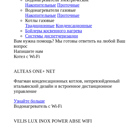
Накопительные
Проточные
Водонагреватели газовые
Накопительные
Проточные
Котлы газовые
Традиционные
Конденсационные
Бойлеры косвенного нагрева
Системы диспетчеризации
Вам нужна помощь?
Мы готовы ответить на любой Ваш
вопрос
Напишите нам
Котел с Wi-Fi
ALTEAS ONE+ NET
Флагман конденсационных котлов, непревзойденный
итальянский дизайн и встроенное дистанционное
управление
Узнайте больше
Водонагреватель с Wi-Fi
VELIS LUX INOX POWER ABSE WIFI